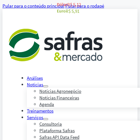
Dólar
R$ 5,12
Pular para o conteúdo principal
Pular para o rodapé
Euro
R$ 5,91
Análises
Notícias
Notícias Agronegócio
Notícias Financeiras
Agenda
Treinamentos
Serviços
Consultoria
Plataforma Safras
Safras API Data Feed