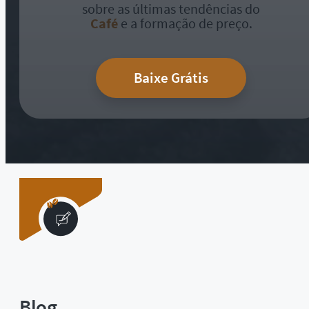
sobre as últimas tendências do
Café
e a formação de preço.
Baixe Grátis
Blog