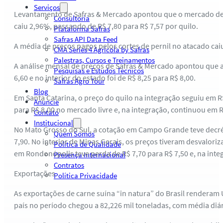
Serviços
Levantamento de Safras & Mercado apontou que o mercado de su
Consultoria
caiu 2,96%, passando de R$ 7,80 para R$ 7,57 por quilo.
Plataforma Safras
Safras API Data Feed
A média de preços pagos pelos cortes de pernil no atacado cai
CMA Series 4 Agrícola by Safras
Palestras, Cursos e Treinamentos
A análise mensal de preços de Safras & Mercado apontou que a 
Pesquisas e Estudos Técnicos
6,60 e no interior do estado foi de R$ 8,25 para R$ 8,00.
Safras Agro Tour
Blog
Em Santa Catarina, o preço do quilo na integração seguiu em R$ 
Anuncie
para R$ 8,00 no mercado livre e, na integração, continuou em R
Contato
Institucional
No Mato Grosso do Sul, a cotação em Campo Grande teve decrés
Quem Somos
7,90. No interior de Minas Gerais, os preços tiveram desvalori
Política de Qualidade
em Rondonópolis teve perda de R$ 7,70 para R$ 7,50 e, na inte
Presença Internacional
Contratos
Exportações
Política Privacidade
As exportações de carne suína “in natura” do Brasil renderam 
país no período chegou a 82,226 mil toneladas, com média diár