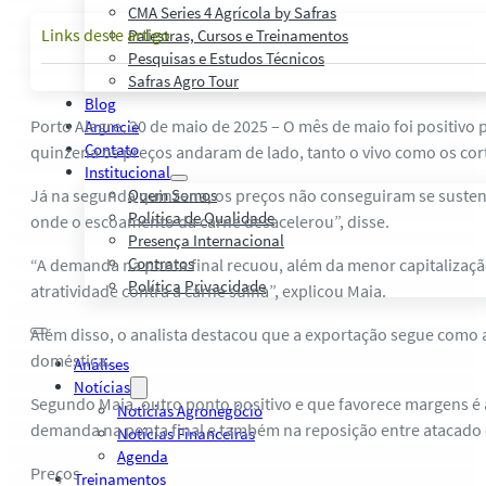
CMA Series 4 Agrícola by Safras
Links deste artigo
Palestras, Cursos e Treinamentos
Pesquisas e Estudos Técnicos
Safras Agro Tour
Blog
Porto Alegre, 30 de maio de 2025 – O mês de maio foi positivo 
Anuncie
Contato
quinzena os preços andaram de lado, tanto o vivo como os cort
Institucional
Já na segunda quinzena, os preços não conseguiram se sustent
Quem Somos
Política de Qualidade
onde o escoamento da carne desacelerou”, disse.
Presença Internacional
Contratos
“A demanda na ponta final recuou, além da menor capitalizaçã
Política Privacidade
atratividade contra a carne suína”, explicou Maia.
Além disso, o analista destacou que a exportação segue como 
doméstica.
Análises
Notícias
Segundo Maia, outro ponto positivo e que favorece margens é 
Notícias Agronegócio
demanda na ponta final e também na reposição entre atacado e 
Notícias Financeiras
Agenda
Preços
Treinamentos