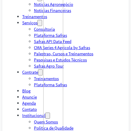
Notícias Agronegócio
Notícias Financeiras
Treinamentos
Serviços
Consultoria
Plataforma Safras
Safras API Data Feed
CMA Series 4 Agrícola by Safras
Palestras, Cursos e Treinamentos
Pesquisas e Estudos Técnicos
Safras Agro Tour
Contrate
Treinamentos
Plataforma Safras
Blog
Anuncie
Agenda
Contato
Institucional
Quem Somos
Política de Qualidade