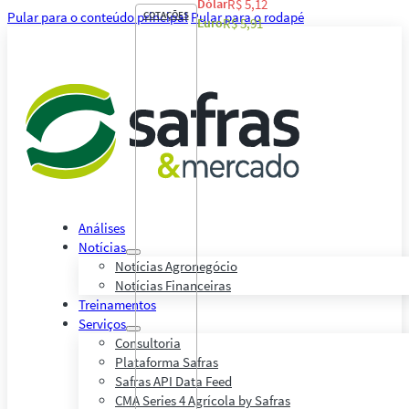
Dólar
R$ 5,12
Pular para o conteúdo principal
COTAÇÕES
Pular para o rodapé
Euro
R$ 5,91
Análises
Notícias
Notícias Agronegócio
Notícias Financeiras
Treinamentos
Serviços
Consultoria
Plataforma Safras
Safras API Data Feed
CMA Series 4 Agrícola by Safras