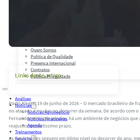
Palestras, Cursos e Treinamentos
Pesquisas e Estudos Técnicos
Safras Agro Tour
19 de junho de 2026
-
0 comentários
Blog
Anuncie
Contato
Institucional
Quem Somos
Política de Qualidade
Presença Internacional
Contratos
Links deste artigo
Política Privacidade
Análises
Porto Alegre, 19 de junho de 2026 – O mercado brasileiro de fr
Notícias
no atacado e no vivo no decorrer da semana. De acordo com o 
Notícias Agronegócio
Fernando Henrique Iglesias, há um ambiente de negócios que 
Notícias Financeiras
Agenda
reajustes no curtíssimo prazo.
Treinamentos
As exportações seguem em ótimo nível no decorrer do ano, 
Serviços