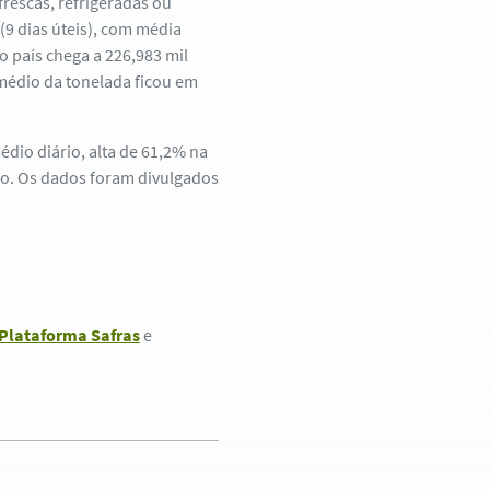
frescas, refrigeradas ou
9 dias úteis), com média
o país chega a 226,983 mil
 médio da tonelada ficou em
dio diário, alta de 61,2% na
io. Os dados foram divulgados
Plataforma Safras
e