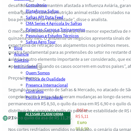
Consultoria
desafiador. O setor mantém afastada a Influenza Aviária, gar
Plataforma Safras
embarques. “O custo de nutrição animal estão controlados na
Safras API Data Feed
boa perspectiva de rentabilidade”, disse o analista.
CMA Series 4 Agrícola by Safras
Palestras, Cursos e Treinamentos
O mercado atacadista, por sua vez, tem menor expectativa de 
Pesquisas e Estudos Técnicos
quinzena do mês. O ambiente de negócios apresenta sinais de 
Safras Agro Tour
expectativa de retração dos alojamentos nos próximos meses. “
Blog
mostra fundamental para as pretensões do setor no restante d
Anuncie
Aviária é outro elemento importante a ser considerado, que ex
Contato
oportunidades quando os casos ocorrem em outros países”, afi
Institucional
Quem Somos
Preços internos
Política de Qualidade
Presença Internacional
Segundo levantamento de Safras & Mercado, no atacado de São
Contratos
congelados de frango não tiveram mudanças ao longo da seman
Política Privacidade
permaneceu em R$ 8,50, o quilo da coxa em R$ 6,90 e o quilo d
Dólar
distribuição, o preço do quilo do peito teve estabilidade de R$ 
ACESSAR PLATAFORMA
R$ 5,11
7,10 e o quilo da asa de R$ 11,25.
PT
Euro
R$ 5,90
Nos cortes resfriados vendidos no atacado, o cenário da se