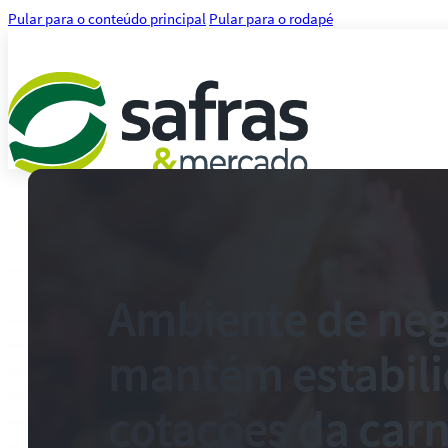
Pular para o conteúdo principal
Pular para o rodapé
Análises
Notícias
Notícias Agronegócio
Notícias Financeiras
Ambiente de neg
Agenda
Treinamentos
mantém estabili
Serviços
Consultoria
Plataforma Safras
cotações da carn
Safras API Data Feed
CMA Series 4 Agrícola by Safras