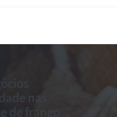
ócios
dade nas
e de frango