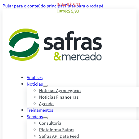
Dólar
R$ 5,11
Pular para o conteúdo principal
Pular para o rodapé
Euro
R$ 5,90
Análises
Notícias
Notícias Agronegócio
Notícias Financeiras
Agenda
Treinamentos
Serviços
Consultoria
Plataforma Safras
Safras API Data Feed