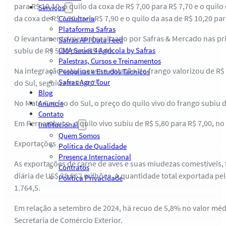
para R$ 10,10, o quilo da coxa de R$ 7,00 para R$ 7,70 e o quilo
Serviços
da coxa de R$ 7,20 para R$ 7,90 e o quilo da asa de R$ 10,20 par
Consultoria
Plataforma Safras
O levantamento mensal realizado por Safras & Mercado nas prin
Safras API Data Feed
subiu de R$ 5,60 para R$ 6,40.
CMA Series 4 Agrícola by Safras
Palestras, Cursos e Treinamentos
Na integração catarinense a cotação do frango valorizou de R$ 
Pesquisas e Estudos Técnicos
Safras Agro Tour
do Sul, seguiu em R$ 4,75.
Blog
No Mato Grosso do Sul, o preço do quilo vivo do frango subiu d
Anuncie
Contato
Em Pernambuco, o quilo vivo subiu de R$ 5,80 para R$ 7,00, no C
Institucional
Quem Somos
Exportações
Política de Qualidade
Presença Internacional
As exportações de carne de aves e suas miudezas comestíveis,
Contratos
diária de US$ 38,862 milhões. A quantidade total exportada pe
Política Privacidade
1.764,5.
Em relação a setembro de 2024, há recuo de 5,8% no valor méd
Secretaria de Comércio Exterior.