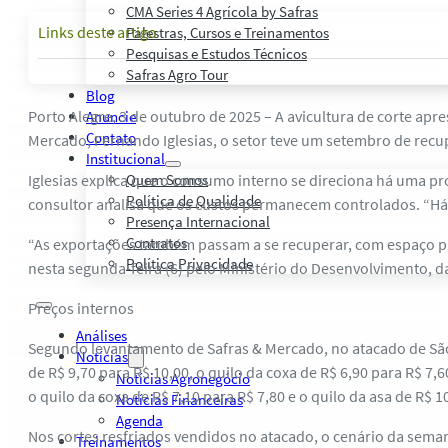
CMA Series 4 Agrícola by Safras
Links deste artigo
Palestras, Cursos e Treinamentos
Pesquisas e Estudos Técnicos
Safras Agro Tour
Blog
Porto Alegre, 3 de outubro de 2025 – A avicultura de corte ap
Anuncie
Contato
Mercado, Fernando Iglesias, o setor teve um setembro de recu
Institucional
Iglesias explica que o consumo interno se direciona há uma p
Quem Somos
Política de Qualidade
consultor analisa que os custos permanecem controlados. “Há 
Presença Internacional
Contratos
“As exportações também passam a se recuperar, com espaço pa
Política Privacidade
nesta segunda-feira (6) pelo Ministério do Desenvolvimento, da
Preços internos
Análises
Segundo levantamento de Safras & Mercado, no atacado de São 
Notícias
de R$ 9,70 para R$ 10,00, o quilo da coxa de R$ 6,90 para R$ 7,6
Notícias Agronegócio
o quilo da coxa de R$ 7,10 para R$ 7,80 e o quilo da asa de R$ 1
Notícias Financeiras
Agenda
Nos cortes resfriados vendidos no atacado, o cenário da sema
Treinamentos