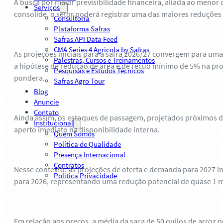
A busca por maior previsibilidade financeira, aliada ao menor
Serviços
consolide, o setor poderá registrar uma das maiores reduções e
Consultoria
Plataforma Safras
Safras API Data Feed
CMA Series 4 Agrícola by Safras
As projeções iniciais para a safra 2026/27 convergem para uma
Palestras, Cursos e Treinamentos
a hipótese de redução de área e de recuo mínimo de 5% na prod
Pesquisas e Estudos Técnicos
pondera.
Safras Agro Tour
Blog
Anuncie
Contato
Ainda assim, os estoques de passagem, projetados próximos 
Institucional
aperto imediato na disponibilidade interna.
Quem Somos
Política de Qualidade
Presença Internacional
Contratos
Nesse contexto, as projeções de oferta e demanda para 2027 in
Política Privacidade
para 2026, representando uma redução potencial de quase 1 m
Em relação aos preços, a média da saca de 50 quilos de arroz no