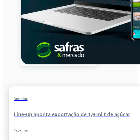
Anterior
Line-up aponta exportação de 1,9 mi t de açúcar
Próximo