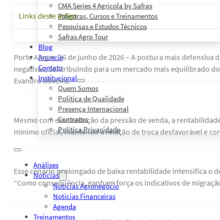
CMA Series 4 Agrícola by Safras
Links deste artigo
Palestras, Cursos e Treinamentos
Pesquisas e Estudos Técnicos
Safras Agro Tour
Blog
Porto Alegre, 26 de junho de 2026 – A postura mais defensiva 
Anuncie
Contato
negativas, contribuindo para um mercado mais equilibrado do 
Institucional
Evandro Oliveira.
Quem Somos
Política de Qualidade
Presença Internacional
Contratos
Mesmo com essa redução da pressão de venda, a rentabilidade
Política Privacidade
mínimo oficial, mantendo a relação de troca desfavorável e c
Análises
Esse cenário prolongado de baixa rentabilidade intensifica o d
Notícias
“Como consequência, ganham força os indicativos de migração de
Notícias Agronegócio
Notícias Financeiras
Agenda
Treinamentos