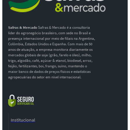
Safras & Mercado
Safras & Mercado é a consultoria
líder do agronegócio brasileiro, com sede no Brasil e
presença internacional por meio de filiais na Argentina,
Colômbia, Estados Unidos e Espanha. Com mais de 50
anos de atuação, a empresa monitora diariamente os
mercados globais de soja (grão, farelo e óleo), milho,
trigo, algodão, café, açúcar & etanol, biodiesel, arroz,
feijão, fertilizantes, boi, frango, suíno, mantendo o
maior banco de dados de preços físicos e estatísticas
agropecuárias do setor em nível internacional.
Institucional