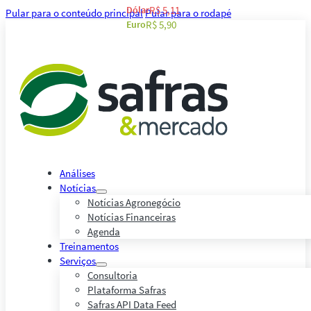
Dólar
R$ 5,11
Pular para o conteúdo principal
Pular para o rodapé
Euro
R$ 5,90
Análises
Notícias
Notícias Agronegócio
Notícias Financeiras
Agenda
Treinamentos
Serviços
Consultoria
Plataforma Safras
Safras API Data Feed