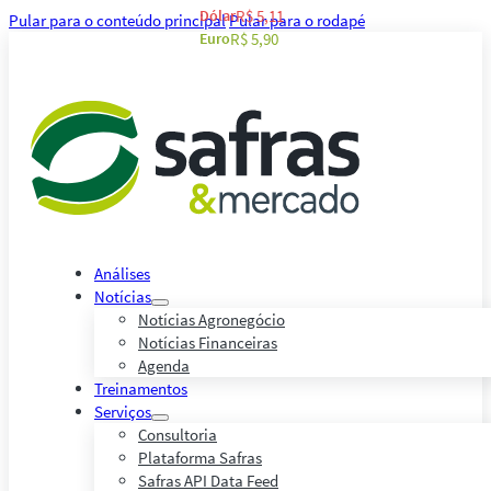
Dólar
R$ 5,11
Pular para o conteúdo principal
Pular para o rodapé
Euro
R$ 5,90
Análises
Notícias
Notícias Agronegócio
Notícias Financeiras
Agenda
Treinamentos
Serviços
Consultoria
Plataforma Safras
Safras API Data Feed