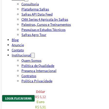
Consultoria
Plataforma Safras
Safras API Data Feed
CMA Series 4 Agrícola by Safras
Palestras, Cursos e Treinamentos
Pesquisas e Estudos Técnicos
Safras Agro Tour
Blog
Anuncie
Contato
Institucional
Quem Somos
Política de Qualidade
Presença Internacional
Contratos
Política Privacidade
Dólar
R$ 5,12
LOGIN PLATAFORMA
Euro
R$ 5,91