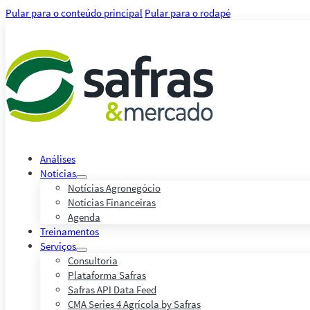
Pular para o conteúdo principal
Pular para o rodapé
Análises
Notícias
Notícias Agronegócio
Notícias Financeiras
Agenda
Treinamentos
Serviços
Consultoria
Plataforma Safras
Safras API Data Feed
CMA Series 4 Agrícola by Safras