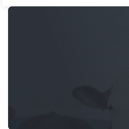
Preços da arroba
seguem caindo d
aumento da ofer
20 de maio de 2022
-
0 comentários