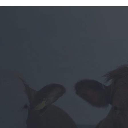
 do boi
iante de
ta