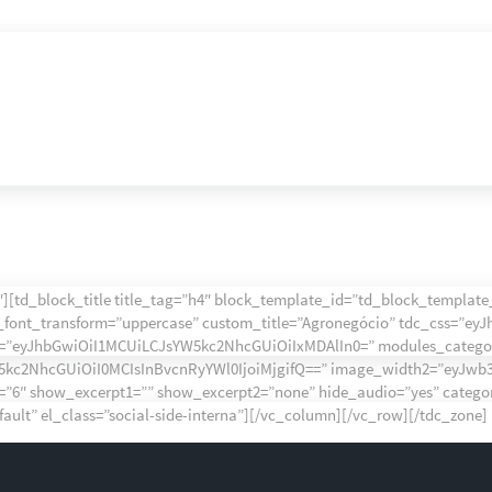
[td_block_title title_tag=”h4″ block_template_id=”td_block_template_
r_font_transform=”uppercase” custom_title=”Agronegócio” tdc_css=”
w=”eyJhbGwiOiI1MCUiLCJsYW5kc2NhcGUiOiIxMDAlIn0=” modules_categ
kc2NhcGUiOiI0MCIsInBvcnRyYWl0IjoiMjgifQ==” image_width2=”eyJwb3
t=”6″ show_excerpt1=”” show_excerpt2=”none” hide_audio=”yes” categ
ault” el_class=”social-side-interna”][/vc_column][/vc_row][/tdc_zone]