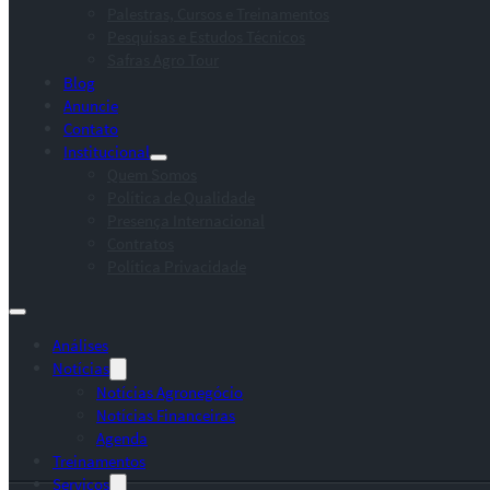
Palestras, Cursos e Treinamentos
Pesquisas e Estudos Técnicos
Safras Agro Tour
Blog
Anuncie
Contato
Institucional
Quem Somos
Política de Qualidade
Presença Internacional
Contratos
Política Privacidade
Análises
Notícias
Notícias Agronegócio
Notícias Financeiras
Agenda
Treinamentos
Serviços