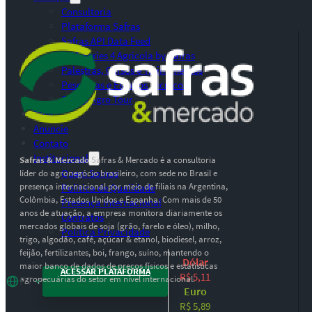
Consultoria
Plataforma Safras
Safras API Data Feed
CMA Series 4 Agrícola by Safras
Palestras, Cursos e Treinamentos
Pesquisas e Estudos Técnicos
Safras Agro Tour
Blog
Anuncie
Contato
Institucional
Safras & Mercado
Safras & Mercado é a consultoria
Quem Somos
líder do agronegócio brasileiro, com sede no Brasil e
presença internacional por meio de filiais na Argentina,
Política de Qualidade
Colômbia, Estados Unidos e Espanha. Com mais de 50
Presença Internacional
anos de atuação, a empresa monitora diariamente os
Contratos
mercados globais de soja (grão, farelo e óleo), milho,
Política Privacidade
trigo, algodão, café, açúcar & etanol, biodiesel, arroz,
feijão, fertilizantes, boi, frango, suíno, mantendo o
Dólar
maior banco de dados de preços físicos e estatísticas
ACESSAR PLATAFORMA
R$ 5,11
agropecuárias do setor em nível internacional.
PT
Euro
R$ 5,89