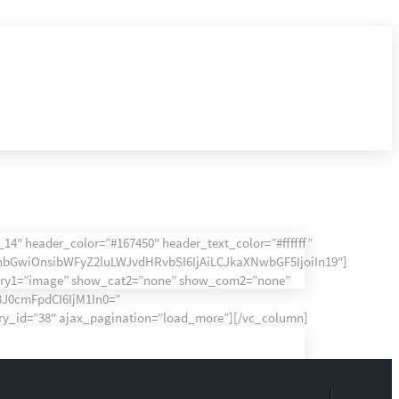
14″ header_color=”#167450″ header_text_color=”#ffffff”
eyJhbGwiOnsibWFyZ2luLWJvdHRvbSI6IjAiLCJkaXNwbGF5IjoiIn19″]
ory1=”image” show_cat2=”none” show_com2=”none”
J0cmFpdCI6IjM1In0=”
ory_id=”38″ ajax_pagination=”load_more”][/vc_column]