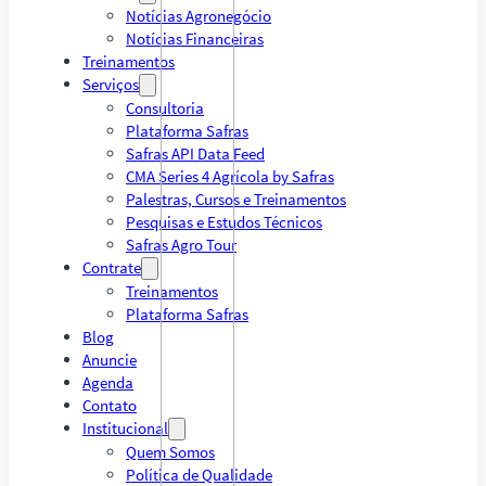
Notícias Agronegócio
Notícias Financeiras
Treinamentos
Serviços
Consultoria
Plataforma Safras
Safras API Data Feed
CMA Series 4 Agrícola by Safras
Palestras, Cursos e Treinamentos
Pesquisas e Estudos Técnicos
Safras Agro Tour
Contrate
Treinamentos
Plataforma Safras
Blog
Anuncie
Agenda
Contato
Institucional
Quem Somos
Política de Qualidade