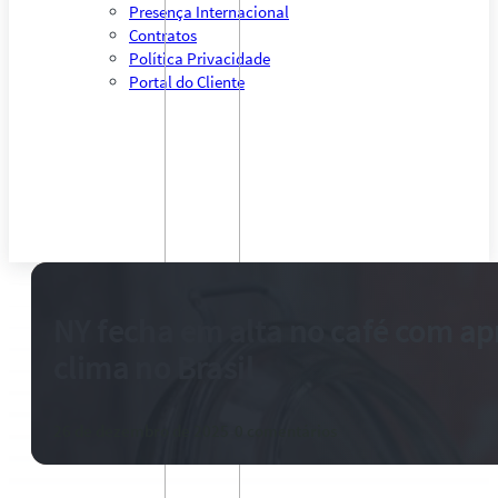
Presença Internacional
Contratos
Política Privacidade
Portal do Cliente
NY fecha em alta no café com a
clima no Brasil
26 de dezembro de 2025
-
0 comentários