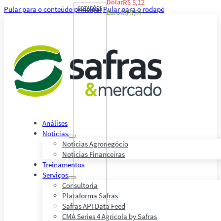
Dólar
R$ 5,12
Pular para o conteúdo principal
COTAÇÕES
Pular para o rodapé
Euro
R$ 5,91
Análises
Notícias
Notícias Agronegócio
Notícias Financeiras
Treinamentos
Serviços
Consultoria
Plataforma Safras
Safras API Data Feed
CMA Series 4 Agrícola by Safras