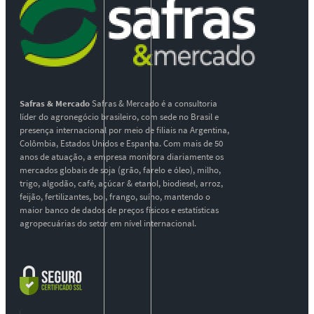
Safras & Mercado
Safras & Mercado é a consultoria
líder do agronegócio brasileiro, com sede no Brasil e
presença internacional por meio de filiais na Argentina,
Colômbia, Estados Unidos e Espanha. Com mais de 50
anos de atuação, a empresa monitora diariamente os
mercados globais de soja (grão, farelo e óleo), milho,
trigo, algodão, café, açúcar & etanol, biodiesel, arroz,
feijão, fertilizantes, boi, frango, suíno, mantendo o
maior banco de dados de preços físicos e estatísticas
agropecuárias do setor em nível internacional.