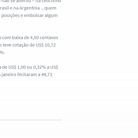
não se alterou – há ceticismo
asil e na Argentina -, quem
as posições e embolsar algum
 com baixa de 4,50 centavos
o teve cotação de US$ 10,72
7%.
a de US$ 1,00 ou 0,32% a US$
 janeiro fecharam a 48,72