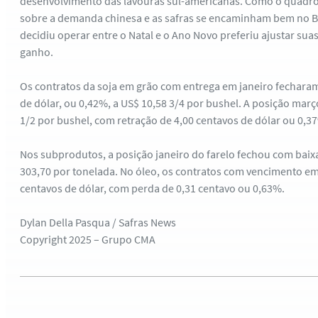
desenvolvimento das lavouras sul-americanas. Como o quadro 
sobre a demanda chinesa e as safras se encaminham bem no Br
decidiu operar entre o Natal e o Ano Novo preferiu ajustar su
ganho.
Os contratos da soja em grão com entrega em janeiro fecharam
de dólar, ou 0,42%, a US$ 10,58 3/4 por bushel. A posição març
1/2 por bushel, com retração de 4,00 centavos de dólar ou 0,3
Nos subprodutos, a posição janeiro do farelo fechou com baix
303,70 por tonelada. No óleo, os contratos com vencimento em
centavos de dólar, com perda de 0,31 centavo ou 0,63%.
Dylan Della Pasqua / Safras News
Copyright 2025 – Grupo CMA