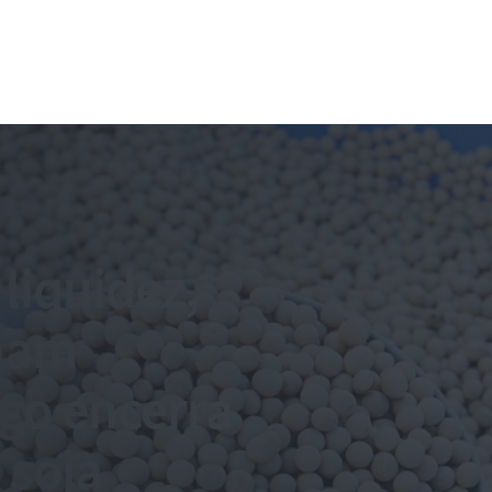
liquidez,
onam
ago encerra
 soja