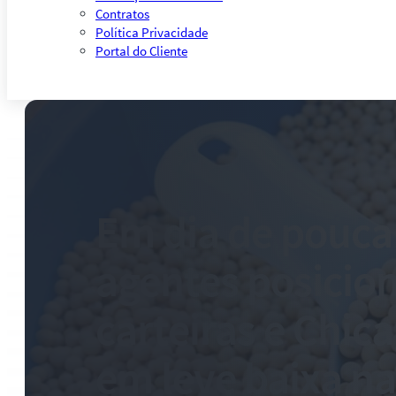
Contratos
Política Privacidade
Portal do Cliente
Em dia de pouca 
agentes posici
carteiras e Chic
em leve baixa na