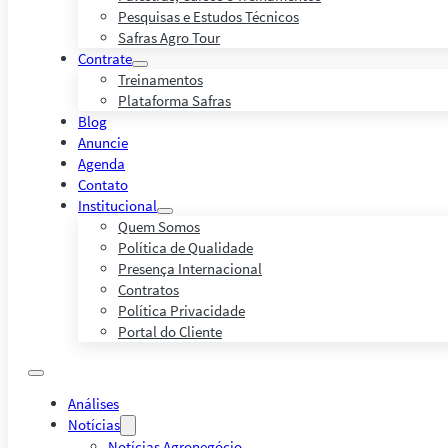
Pesquisas e Estudos Técnicos
Safras Agro Tour
Contrate
Treinamentos
Plataforma Safras
Blog
Anuncie
Agenda
Contato
Institucional
Quem Somos
Política de Qualidade
Presença Internacional
Contratos
Política Privacidade
Portal do Cliente
Análises
Notícias
Notícias Agronegócio