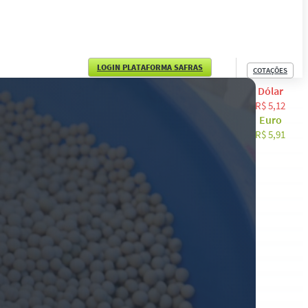
LOGIN PLATAFORMA SAFRAS
COTAÇÕES
Dólar
English
R$ 5,12
Euro
Español
R$ 5,91