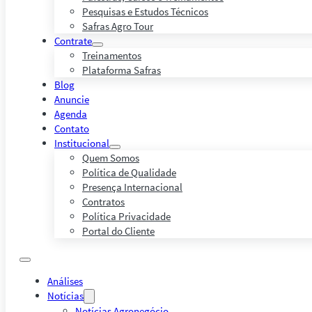
Pesquisas e Estudos Técnicos
Safras Agro Tour
Contrate
Treinamentos
Plataforma Safras
Blog
Anuncie
Agenda
Contato
Institucional
Quem Somos
Política de Qualidade
Presença Internacional
Contratos
Política Privacidade
Portal do Cliente
Análises
Notícias
Notícias Agronegócio