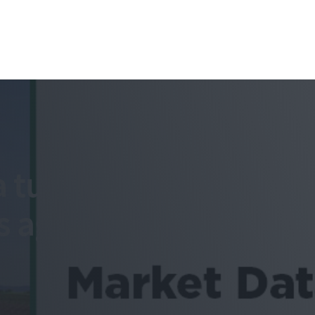
 turbinar
 agrícolas