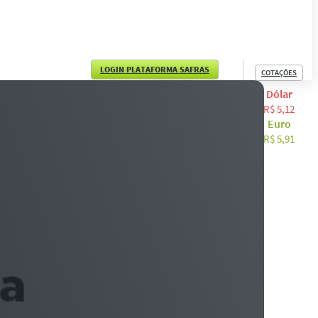
LOGIN PLATAFORMA SAFRAS
COTAÇÕES
Dólar
English
R$ 5,12
Euro
Español
R$ 5,91