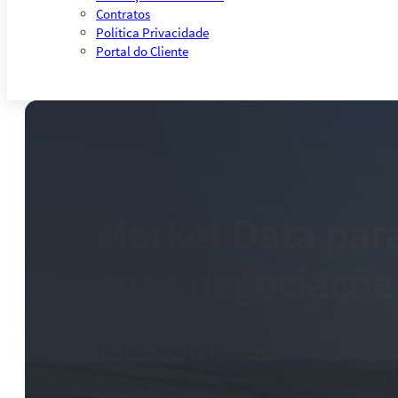
Contratos
Política Privacidade
Portal do Cliente
Market Data para
suas negociações
3 de julho de 2023
-
0 comentários