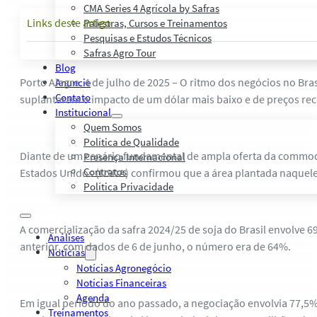
CMA Series 4 Agrícola by Safras
Links deste artigo
Palestras, Cursos e Treinamentos
Pesquisas e Estudos Técnicos
Safras Agro Tour
Blog
Porto Alegre, 4 de julho de 2025 – O ritmo dos negócios no Br
Anuncie
Contato
suplantaram o impacto de um dólar mais baixo e de preços r
Institucional
Quem Somos
Política de Qualidade
Diante de um cenário fundamental de ampla oferta da commodity
Presença Internacional
Contratos
Estados Unidos (USDA) confirmou que a área plantada naquele
Política Privacidade
A comercialização da safra 2024/25 de soja do Brasil envolve 
Análises
anterior, com dados de 6 de junho, o número era de 64%.
Notícias
Notícias Agronegócio
Notícias Financeiras
Agenda
Em igual período do ano passado, a negociação envolvia 77,5%
Treinamentos