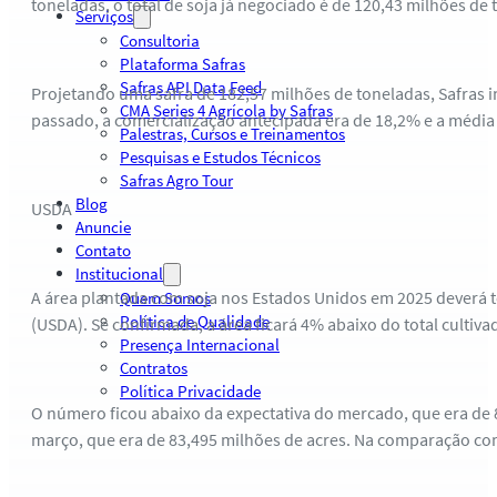
toneladas, o total de soja já negociado é de 120,43 milhões de 
Serviços
Consultoria
Plataforma Safras
Safras API Data Feed
Projetando uma safra de 182,57 milhões de toneladas, Safras 
CMA Series 4 Agrícola by Safras
passado, a comercialização antecipada era de 18,2% e a média 
Palestras, Cursos e Treinamentos
Pesquisas e Estudos Técnicos
Safras Agro Tour
Blog
USDA
Anuncie
Contato
Institucional
A área plantada com soja nos Estados Unidos em 2025 deverá t
Quem Somos
Política de Qualidade
(USDA). Se confirmada, a área ficará 4% abaixo do total cultiv
Presença Internacional
Contratos
Política Privacidade
O número ficou abaixo da expectativa do mercado, que era de 
março, que era de 83,495 milhões de acres. Na comparação com