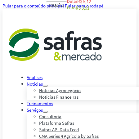
Dólar
R$ 5,12
Pular para o conteúdo principal
COTAÇÕES
Pular para o rodapé
Euro
R$ 5,91
Análises
Notícias
Notícias Agronegócio
Notícias Financeiras
Treinamentos
Serviços
Consultoria
Plataforma Safras
Safras API Data Feed
CMA Series 4 Agrícola by Safras