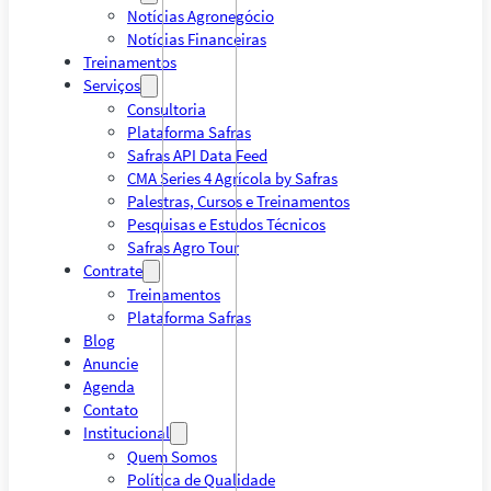
Notícias Agronegócio
Notícias Financeiras
Treinamentos
Serviços
Consultoria
Plataforma Safras
Safras API Data Feed
CMA Series 4 Agrícola by Safras
Palestras, Cursos e Treinamentos
Pesquisas e Estudos Técnicos
Safras Agro Tour
Contrate
Treinamentos
Plataforma Safras
Blog
Anuncie
Agenda
Contato
Institucional
Quem Somos
Política de Qualidade