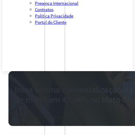
Presença Internacional
Contratos
Política Privacidade
Portal do Cliente
Imea estima comercialização da 
de milho em 45,04% no Mato Gr
12 de maio de 2025
-
0 comentários