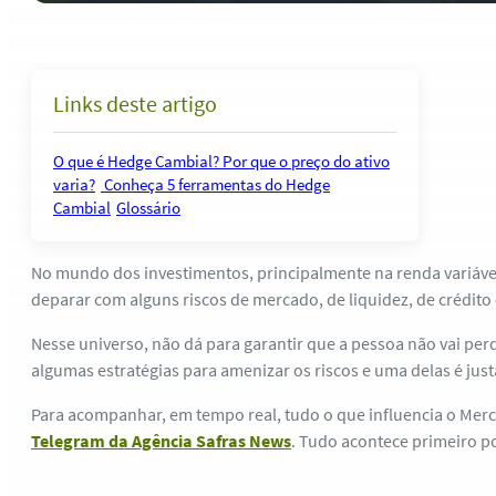
Links deste artigo
O que é Hedge Cambial?
Por que o preço do ativo
varia?
Conheça 5 ferramentas do Hedge
Cambial
Glossário
No mundo dos investimentos, principalmente na renda variável
deparar com alguns riscos de mercado, de liquidez, de crédito
Nesse universo, não dá para garantir que a pessoa não vai per
algumas estratégias para amenizar os riscos e uma delas é ju
Para acompanhar, em tempo real, tudo o que influencia o Merc
Telegram da Agência Safras News
. Tudo acontece primeiro po