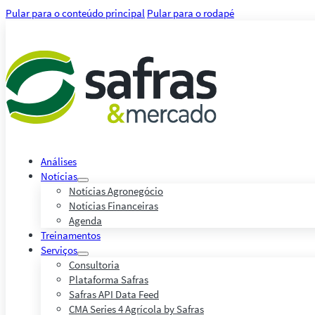
Pular para o conteúdo principal
Pular para o rodapé
Análises
Notícias
Notícias Agronegócio
Notícias Financeiras
Agenda
Treinamentos
Serviços
Consultoria
Plataforma Safras
Safras API Data Feed
CMA Series 4 Agrícola by Safras