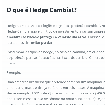
O que é Hedge Cambial?
Hedge Cambial veio do inglês e significa “proteção cambial”. N
Hedge Cambial não é um tipo de investimento, mas sim uma
es
amenizar os riscos e proteger o valor de um ativo
. Por isso, 
lucrar, mas sim
evitar perdas
.
Existem vários tipos de hedge, no caso do cambial, em que sã
de proteção para as flutuações nas taxas de câmbio. O merca
disso.
Exemplo:
Uma empresa brasileira que pretende comprar um maquinári
americano, mas a entrega será feita em seis meses. A máquina 
Nesse exemplo, US$1 vale R$5, assim, a máquina custa R$500
daqui seis meses a taxa de câmbio do dólar suba para R$6 e, 
brasileira terá que pagar mais do que o previsto originalmente