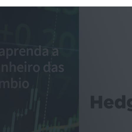
aprenda a
inheiro das
âmbio