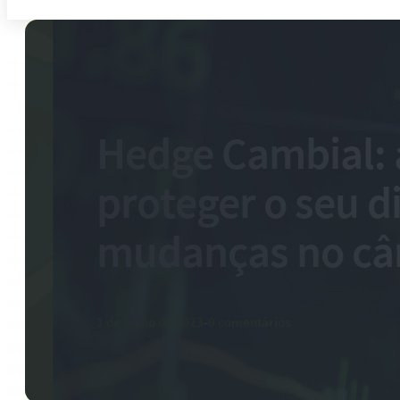
Hedge Cambial: 
proteger o seu d
mudanças no c
1 de junho de 2023
-
0 comentários