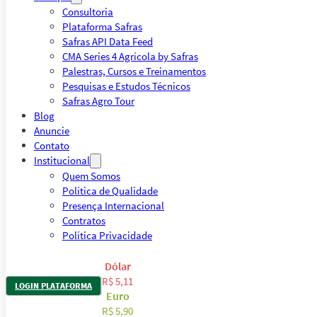
Consultoria
Plataforma Safras
Safras API Data Feed
CMA Series 4 Agrícola by Safras
Palestras, Cursos e Treinamentos
Pesquisas e Estudos Técnicos
Safras Agro Tour
Blog
Anuncie
Contato
Institucional
Quem Somos
Política de Qualidade
Presença Internacional
Contratos
Política Privacidade
Dólar
R$ 5,11
LOGIN PLATAFORMA
Euro
R$ 5,90