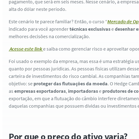
pagamento, que será em seis meses. Nesse cenário, a empresa
alta do dólar neste período.
Este cenário te parece familiar? Então, o curso “
Mercado de Opç
indicado para você aprender
técnicas exclusivas
e
desenhar e
melhores decisões na comercialização.
Acesse este link
e saiba como gerenciar risco e aproveitar op
Foi usado o exemplo da empresa, mas essa é uma estratégia us
quanto por pessoas jurídicas. As pessoas físicas utilizam des
carteira de investimentos do risco cambial. As companhias
objetivo: se
proteger das flutuações da moeda
. O Hedge Camb
as
empresas exportadoras
,
importadoras
e
produtores de c
exportação, em que a flutuação do câmbio interfere diretament
daquelas companhias que possuem dívidas ou investimentos e
Por que o preço do ativo varia?