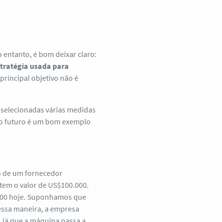
o entanto, é bom deixar claro:
tratégia usada para
o principal objetivo não é
o selecionadas várias medidas
do futuro é um bom exemplo
o de um fornecedor
tem o valor de US$100.000.
.000 hoje. Suponhamos que
dessa maneira, a empresa
, já que a máquina passa a