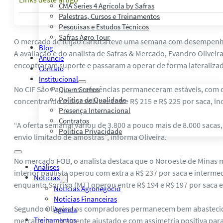
CMA Series 4 Agrícola by Safras
Palestras, Cursos e Treinamentos
Pesquisas e Estudos Técnicos
Safras Agro Tour
O mercado de feijão carioca teve uma semana com desempenho 
Blog
A avaliação é do analista de Safras & Mercado, Evandro Oliveir
Anuncie
encontraram suporte e passaram a operar de forma lateralizada
Contato
Institucional
No CIF São Paulo, as referências permaneceram estáveis, com o g
Quem Somos
Política de Qualidade
concentrando maior volume entre R$ 215 e R$ 225 por saca, in
Presença Internacional
Contratos
“A oferta semanal variou de 3.800 a pouco mais de 8.000 sac
Política Privacidade
envio limitado de amostras”, informa Oliveira.
No mercado FOB, o analista destaca que o Noroeste de Minas ma
Análises
interior paulista operou com extra a R$ 237 por saca e intermed
Notícias
enquanto Sorriso (MT) operou entre R$ 194 e R$ 197 por saca e 
Notícias Agronegócio
Notícias Financeiras
Segundo Oliveira, os compradores permanecem bem abastecido
Agenda
Treinamentos
mercado tecnicamente ajustado e com assimetria positiva para