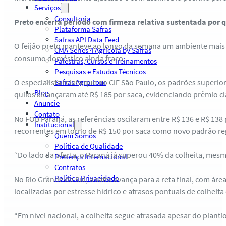
Serviços
Consultoria
Preto encerra período com firmeza relativa sustentada por 
Plataforma Safras
Safras API Data Feed
O feijão preto manteve ao longo da semana um ambiente mais p
CMA Series 4 Agrícola by Safras
consumo doméstico ainda fraco.
Palestras, Cursos e Treinamentos
Pesquisas e Estudos Técnicos
O especialista relata que no CIF São Paulo, os padrões superi
Safras Agro Tour
Blog
quilos alcançaram até R$ 185 por saca, evidenciando prêmio cl
Anuncie
Contato
No FOB Paraná, as referências oscilaram entre R$ 136 e R$ 138
Institucional
recorrentes em torno de R$ 150 por saca como novo padrão re
Quem Somos
Política de Qualidade
“Do lado da oferta, o Paraná já superou 40% da colheita, mesm
Presença Internacional
Contratos
Política Privacidade
No Rio Grande do Sul, a safra avança para a reta final, com á
localizadas por estresse hídrico e atrasos pontuais de colheit
“Em nível nacional, a colheita segue atrasada apesar do plant