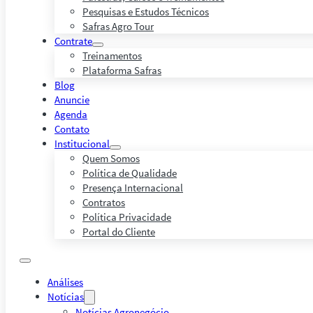
Pesquisas e Estudos Técnicos
Safras Agro Tour
Contrate
Treinamentos
Plataforma Safras
Blog
Anuncie
Agenda
Contato
Institucional
Quem Somos
Política de Qualidade
Presença Internacional
Contratos
Política Privacidade
Portal do Cliente
Análises
Notícias
Notícias Agronegócio