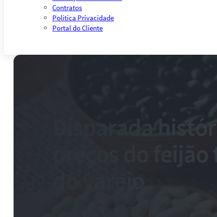
Contratos
Política Privacidade
Portal do Cliente
Disparada histór
preços do feijão 
do varejo