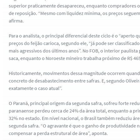
superior praticamente desapareceu, enquanto compradores o
de reposição. “Mesmo com liquidez mínima, os preços segue
afirma.
Para o analista, o principal diferencial deste ciclo é o “aperto 
preços do feijão carioca, segundo ele, “já pode ser classifi
mais agressivos dos últimos anos”. No FOB, o interior paulista 
saca, enquanto o Noroeste mineiro trabalha próximo de R$ 465
Historicamente, movimentos dessa magnitude ocorrem quand
concreto de desabastecimento entre safras. E, segundo Oliveira
exatamente o caso atual”.
O Paraná, principal origem da segunda safra, sofreu forte red
paranaense perdeu cerca de 24% da área total, enquanto a pri
32% no estado. Em nível nacional, o Brasil também reduziu áre
segunda safra. “O agravante é que o ganho de produtividade nã
compensar a perda estrutural de área”, aponta.