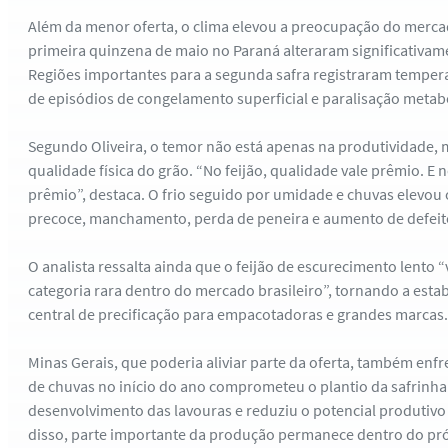
Além da menor oferta, o clima elevou a preocupação do mercad
primeira quinzena de maio no Paraná alteraram significativame
Regiões importantes para a segunda safra registraram temper
de episódios de congelamento superficial e paralisação metabó
Segundo Oliveira, o temor não está apenas na produtividade, 
qualidade física do grão. “No feijão, qualidade vale prêmio. E
prêmio”, destaca. O frio seguido por umidade e chuvas elevou
precoce, manchamento, perda de peneira e aumento de defeito
O analista ressalta ainda que o feijão de escurecimento lento
categoria rara dentro do mercado brasileiro”, tornando a estab
central de precificação para empacotadoras e grandes marcas.
Minas Gerais, que poderia aliviar parte da oferta, também enfr
de chuvas no início do ano comprometeu o plantio da safrinha
desenvolvimento das lavouras e reduziu o potencial produtivo
disso, parte importante da produção permanece dentro do pr