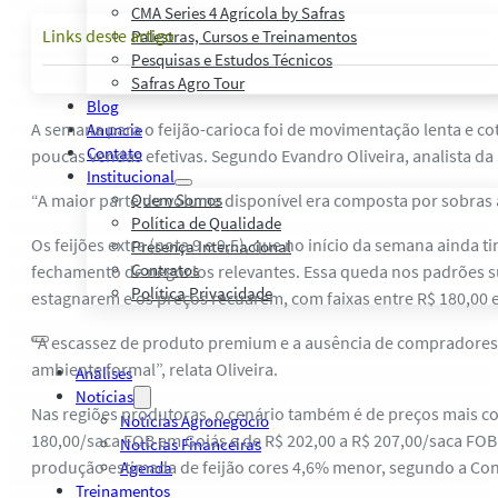
CMA Series 4 Agrícola by Safras
Links deste artigo
Palestras, Cursos e Treinamentos
Pesquisas e Estudos Técnicos
Safras Agro Tour
Blog
A semana para o feijão-carioca foi de movimentação lenta e co
Anuncie
Contato
poucas vendas efetivas. Segundo Evandro Oliveira, analista da
Institucional
“A maior parte do volume disponível era composta por sobras a
Quem Somos
Política de Qualidade
Os feijões extra (nota 9 e 9,5), que no início da semana ainda
Presença Internacional
Contratos
fechamento de negócios relevantes. Essa queda nos padrões sup
Política Privacidade
estagnarem e os preços recuarem, com faixas entre R$ 180,00 e
“A escassez de produto premium e a ausência de compradores a
ambiente formal”, relata Oliveira.
Análises
Notícias
Nas regiões produtoras, o cenário também é de preços mais con
Notícias Agronegócio
180,00/saca FOB em Goiás e de R$ 202,00 a R$ 207,00/saca FOB 
Notícias Financeiras
produção estimada de feijão cores 4,6% menor, segundo a Cona
Agenda
Treinamentos