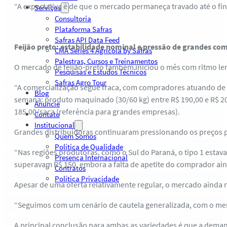
“A expectativa é de que o mercado permaneça travado até o fi
Serviços
Consultoria
Plataforma Safras
Safras API Data Feed
Feijão preto: estabilidade nominal e pressão de grandes co
CMA Series 4 Agrícola by Safras
Palestras, Cursos e Treinamentos
O mercado de feijão-preto também iniciou o mês com ritmo le
Pesquisas e Estudos Técnicos
Safras Agro Tour
“A comercialização segue fraca, com compradores atuando de f
Blog
semana: produto maquinado (30/60 kg) entre R$ 190,00 e R$ 205
Anuncie
185,00/saca (referência para grandes empresas).
Contato
Institucional
Grandes distribuidoras continuaram pressionando os preços 
Quem Somos
Política de Qualidade
“Nas regiões produtoras, como o Sul do Paraná, o tipo 1 estav
Presença Internacional
superavam R$ 150, embora a falta de apetite do comprador ainda
Contratos
Política Privacidade
Apesar de uma oferta relativamente regular, o mercado ainda
“Seguimos com um cenário de cautela generalizada, com o merca
A principal conclusão para ambas as variedades é que a dema