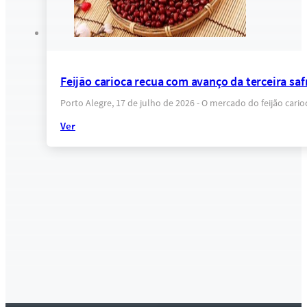
Feijão carioca recua com avanço da terceira sa
Porto Alegre, 17 de julho de 2026 - O mercado do feijão ca
Ver