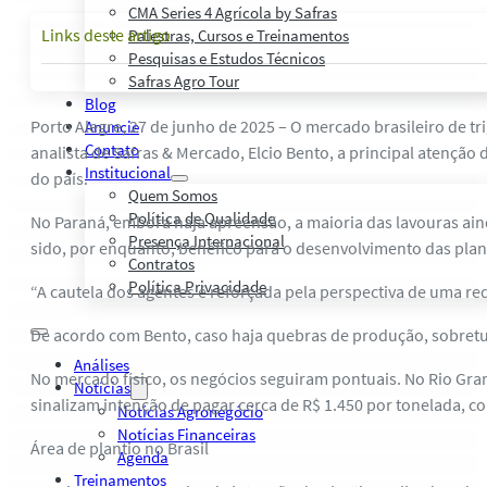
CMA Series 4 Agrícola by Safras
Links deste artigo
Palestras, Cursos e Treinamentos
Pesquisas e Estudos Técnicos
Safras Agro Tour
Blog
Porto Alegre, 27 de junho de 2025 – O mercado brasileiro de 
Anuncie
Contato
analista de Safras & Mercado, Elcio Bento, a principal atenção
Institucional
do país.
Quem Somos
Política de Qualidade
No Paraná, embora haja apreensão, a maioria das lavouras ainda
Presença Internacional
sido, por enquanto, benéfico para o desenvolvimento das plant
Contratos
Política Privacidade
“A cautela dos agentes é reforçada pela perspectiva de uma red
De acordo com Bento, caso haja quebras de produção, sobretu
Análises
No mercado físico, os negócios seguiram pontuais. No Rio Gra
Notícias
sinalizam intenção de pagar cerca de R$ 1.450 por tonelada, co
Notícias Agronegócio
Notícias Financeiras
Área de plantio no Brasil
Agenda
Treinamentos