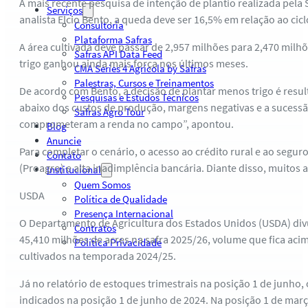
A mais recente pesquisa de intenção de plantio realizada pela 
Serviços
analista Elcio Bento, a queda deve ser 16,5% em relação ao cicl
Consultoria
Plataforma Safras
A área cultivada deve passar de 2,957 milhões para 2,470 milh
Safras API Data Feed
trigo ganhou ainda mais força nos últimos meses.
CMA Series 4 Agrícola by Safras
Palestras, Cursos e Treinamentos
De acordo com Bento, a decisão de plantar menos trigo é resul
Pesquisas e Estudos Técnicos
abaixo dos custos de produção, margens negativas e a sucessã
Safras Agro Tour
comprometeram a renda no campo”, apontou.
Blog
Anuncie
Para completar o cenário, o acesso ao crédito rural e ao segur
Contato
(Proagro) e alta inadimplência bancária. Diante disso, muitos 
Institucional
Quem Somos
USDA
Política de Qualidade
Presença Internacional
O Departamento de Agricultura dos Estados Unidos (USDA) divul
Contratos
45,410 milhões de acres na safra 2025/26, volume que fica aci
Política Privacidade
cultivados na temporada 2024/25.
Já no relatório de estoques trimestrais na posição 1 de junho
indicados na posição 1 de junho de 2024. Na posição 1 de març