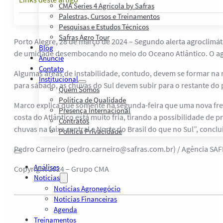
CMA Series 4 Agrícola by Safras
Palestras, Cursos e Treinamentos
Pesquisas e Estudos Técnicos
Safras Agro Tour
Porto Alegre, 28 de março de 2024 – Segundo alerta agroclimát
Blog
de umidade desembocando no meio do Oceano Atlântico. O agr
Anuncie
Contato
Algumas áreas de instabilidade, contudo, devem se formar na no
Institucional
para sábado, as chuvas do Sul devem subir para o restante do p
Quem Somos
Política de Qualidade
Marco explica que somente na segunda-feira que uma nova frente
Presença Internacional
costa do Atlântico está muito fria, tirando a possibilidade d
Contratos
chuvas na faixa central e Norte do Brasil do que no Sul”, conclui
Política Privacidade
Pedro Carneiro (pedro.carneiro@safras.com.br) / Agência SA
Análises
Copyright 2024 – Grupo CMA
Notícias
Notícias Agronegócio
Notícias Financeiras
Agenda
Treinamentos