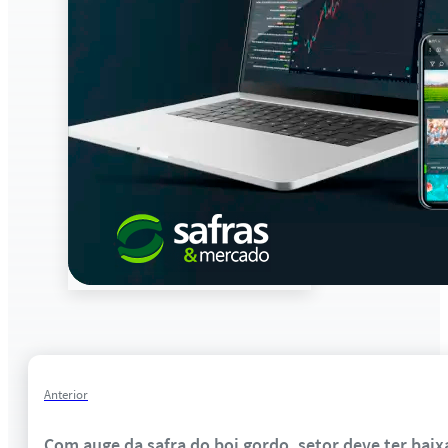
Anterior
Com auge da safra do boi gordo, setor deve ter baix