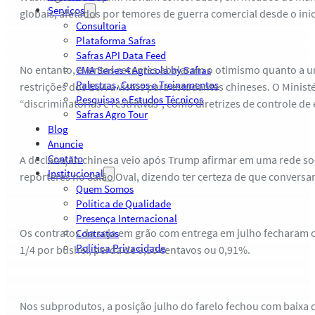
Serviços
globais, afetados por temores de guerra comercial desde o in
Consultoria
Plataforma Safras
Safras API Data Feed
No entanto, eventos recentes abalaram o otimismo quanto a u
CMA Series 4 Agrícola by Safras
Palestras, Cursos e Treinamentos
restrições dos EUA a vistos para estudantes chineses. O Mini
Pesquisas e Estudos Técnicos
“discriminatórias e restritivas”, como diretrizes de controle de 
Safras Agro Tour
Blog
Anuncie
Contato
A declaração chinesa veio após Trump afirmar em uma rede soci
Institucional
repórteres no Salão Oval, dizendo ter certeza de que conversar
Quem Somos
Política de Qualidade
Presença Internacional
Os contratos da soja em grão com entrega em julho fecharam c
Contratos
Política Privacidade
1/4 por bushel, perda de 9,50 centavos ou 0,91%.
Nos subprodutos, a posição julho do farelo fechou com baixa 