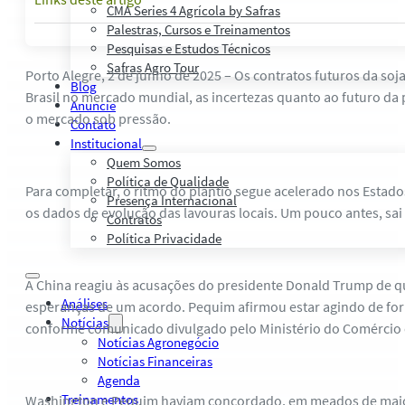
CMA Series 4 Agrícola by Safras
Palestras, Cursos e Treinamentos
Pesquisas e Estudos Técnicos
Safras Agro Tour
Porto Alegre, 2 de junho de 2025 – Os contratos futuros da s
Blog
Brasil no mercado mundial, as incertezas quanto ao futuro da 
Anuncie
o mercado sob pressão.
Contato
Institucional
Quem Somos
Política de Qualidade
Para completar, o ritmo do plantio segue acelerado nos Estad
Presença Internacional
os dados de evolução das lavouras locais. Um pouco antes, s
Contratos
Política Privacidade
A China reagiu às acusações do presidente Donald Trump de q
Análises
esperanças de um acordo. Pequim afirmou estar agindo de fo
Notícias
conforme comunicado divulgado pelo Ministério do Comércio c
Notícias Agronegócio
Notícias Financeiras
Agenda
Treinamentos
Washington e Pequim haviam concordado, em meados de maio, e