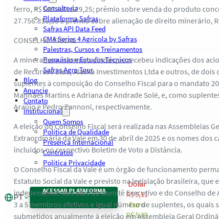
Consultoria
ferro, R$ 687.843.629,25; prêmio sobre venda do produto conc
Plataforma Safras
27.756.816,36 e prêmio sobre alienação de direito minerário, R
Safras API Data Feed
CMA Series 4 Agrícola by Safras
CONSELHO FISCAL
Palestras, Cursos e Treinamentos
A mineradora informou ainda que recebeu indicações dos acio
Pesquisas e Estudos Técnicos
Safras Agro Tour
de Recursos Ltda, Alaska Investimentos Ltda e outros, de dois 
Blog
suplentes à composição do Conselho Fiscal para o mandato 20
Anuncie
Manhães Martins e Adriana de Andrade Solé, e, como suplentes
Contato
Araújo e Pedro Zannoni, respectivamente.
Institucional
Quem Somos
A eleição do Conselho Fiscal será realizada nas Assembleias Ge
Política de Qualidade
Extraordinária da Vale em 30 de abril de 2025 e os nomes dos 
Presença Internacional
incluídos no respectivo Boletim de Voto a Distância.
Contratos
Política Privacidade
O Conselho Fiscal da Vale é um órgão de funcionamento perma
Estatuto Social da Vale e previsto na legislação brasileira, que
Dólar
ACESSAR PLATAFORMA
independente dos atos do Comitê Executivo e do Conselho de 
R$ 5,11
PT
3 a 5 membros efetivos e igual número de suplentes, os quais s
Euro
R$ 5,89
submetidos anualmente à eleição em Assembleia Geral Ordinár