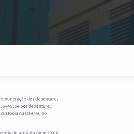
e remuneração das debêntures
,955445554 por debênture,
 custódia na B3 e/ou no
 venda do produto minério de