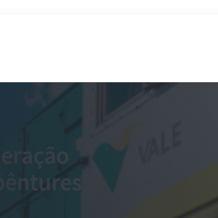
neração
bêntures