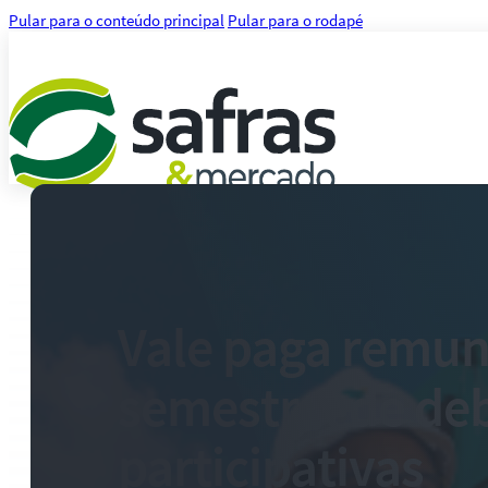
Pular para o conteúdo principal
Pular para o rodapé
Análises
Notícias
Notícias Agronegócio
Notícias Financeiras
Vale paga remu
Agenda
Treinamentos
semestral de de
Serviços
Consultoria
Plataforma Safras
participativas
Safras API Data Feed
CMA Series 4 Agrícola by Safras