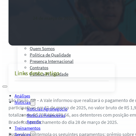
Palestras, Cursos e Treinamentos
Pesquisas e Estudos Técnicos
Safras Agro Tour
24 de março de 2025
-
0 comentários
Blog
Anuncie
Contato
Institucional
Quem Somos
Política de Qualidade
Presença Internacional
Contratos
Links deste artigo
Política Privacidade
Análises
São Paulo, SP – A Vale informou que realizará o pagamento d
Notícias
participativas em 31 de março de 2025, no valor bruto de R$ 1
Notícias Agronegócio
totalizando R$ 759.806.078,56, aos detentores com posição em
Notícias Financeiras
Agenda
Bradesco, no fechamento do dia 28 de março de 2025.
Treinamentos
Esse valor contempla os seguintes pagamentos: prêmio sobre
Serviços