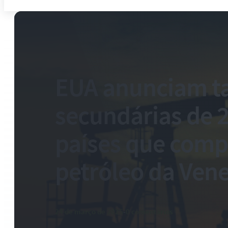
EUA anunciam ta
secundárias de 
países que com
petróleo da Ven
24 de março de 2025
-
0 comentários