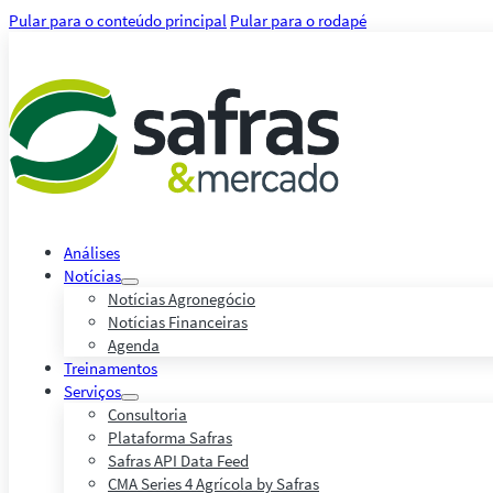
Pular para o conteúdo principal
Pular para o rodapé
Análises
Notícias
Notícias Agronegócio
Notícias Financeiras
Agenda
Treinamentos
Serviços
Consultoria
Plataforma Safras
Safras API Data Feed
CMA Series 4 Agrícola by Safras