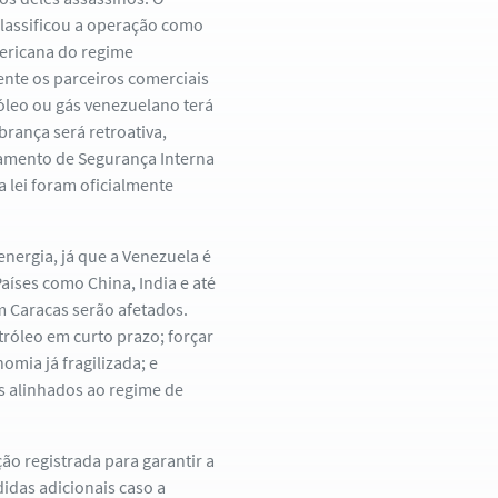
classificou a operação como
mericana do regime
nte os parceiros comerciais
óleo ou gás venezuelano terá
rança será retroativa,
amento de Segurança Interna
a lei foram oficialmente
nergia, já que a Venezuela é
aíses como China, India e até
 Caracas serão afetados.
róleo em curto prazo; forçar
mia já fragilizada; e
s alinhados ao regime de
o registrada para garantir a
didas adicionais caso a