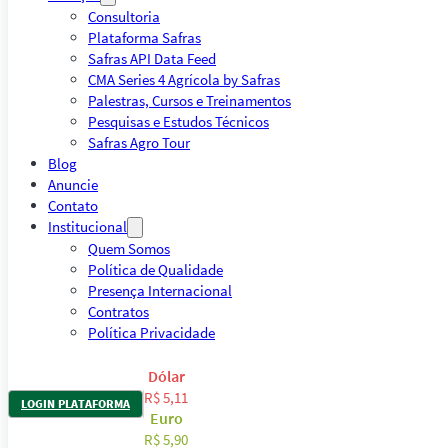
Consultoria
Plataforma Safras
Safras API Data Feed
CMA Series 4 Agrícola by Safras
Palestras, Cursos e Treinamentos
Pesquisas e Estudos Técnicos
Safras Agro Tour
Blog
Anuncie
Contato
Institucional
Quem Somos
Política de Qualidade
Presença Internacional
Contratos
Política Privacidade
Dólar
R$ 5,11
LOGIN PLATAFORMA
Euro
R$ 5,90