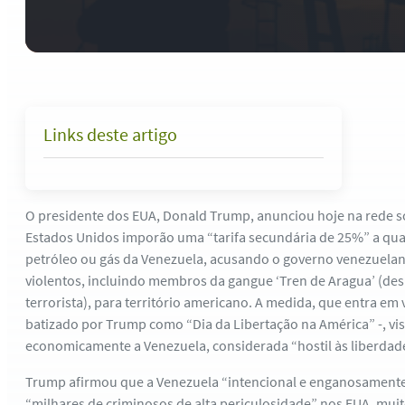
Links deste artigo
O presidente dos EUA, Donald Trump, anunciou hoje na rede so
Estados Unidos imporão uma “tarifa secundária de 25%” a qu
petróleo ou gás da Venezuela, acusando o governo venezuelan
violentos, incluindo membros da gangue ‘Tren de Aragua’ (d
terrorista), para território americano. A medida, que entra em 
batizado por Trump como “Dia da Libertação na América” -, vi
economicamente a Venezuela, considerada “hostil às liberdad
Trump afirmou que a Venezuela “intencional e enganosamente
“milhares de criminosos de alta periculosidade” nos EUA, muit