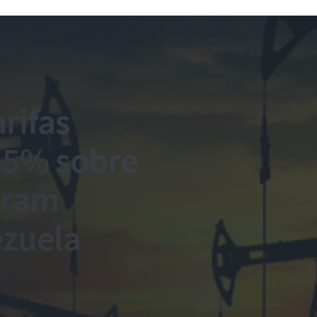
rifas
25% sobre
pram
ezuela