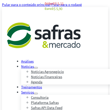
Dólar
R$ 5,11
Pular para o conteúdo principal
Pular para o rodapé
Euro
R$ 5,90
Análises
Notícias
Notícias Agronegócio
Notícias Financeiras
Agenda
Treinamentos
Serviços
Consultoria
Plataforma Safras
Safras API Data Feed