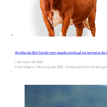
Arroba do Boi Gordo tem queda pontual na semana do 
7 de março de 2025
Porto Alegre, 7 de março de 2025 - O mercado físico do boi 