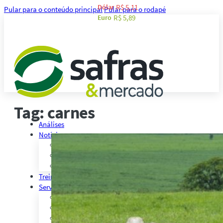
Dólar
R$ 5,11
Pular para o conteúdo principal
Pular para o rodapé
Euro
R$ 5,89
Tag:
carnes
Análises
Notícias
Notícias Agronegócio
Notícias Financeiras
Agenda
Treinamentos
Serviços
Consultoria
Plataforma Safras
Safras API Data Feed