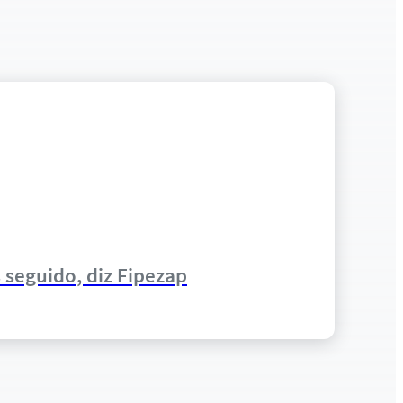
 seguido, diz Fipezap