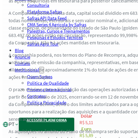
as ações adquiridas em tesouraria para posterior cancelament
Consultoria
Plataforma Safras
A Companhia possui, nesta data, capital social dividido em 683
Safras API Data Feed
todas nominativas, escriturais e sem valor nominal e, adiciona
CMA Series 4 Agrícola by Safras
classe especial, de titularidade do Estado de São Paulo (golden 
Palestras, Cursos e Treinamentos
683.497.00 ações estão em circulação, representando 99,998% 
Pesquisas e Estudos Técnicos
da Companhia. Não há ações mantidas em tesouraria.
Safras Agro Tour
Blog
A companhia poderá, nos termos do Plano de Recompra, adquir
Anuncie
ordinárias de emissão da companhia, representativas, em bases
Contato
diluted basis), de aproximadamente 1% do total de ações de 
Institucional
Quem Somos
ações em circulação.
Política de Qualidade
O prazo máximo para a liquidação das operações autorizadas 
Presença Internacional
Contratos
partir de 21 de maio de 2025, encerrando-se em 12 de novembr
Política Privacidade
da Companhia definir, dentro dos limites autorizados para a
oportunos para a realização das aquisições e a quantidade co
Dólar
serem adquiridas.
ACESSAR PLATAFORMA
R$ 5,11
PT
Euro
As aquisições no âmbito do Plano de Recompra serão suporta
R$ 5,89