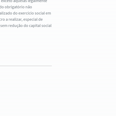
, exceto aquelas legalmente
ndo obrigatório não
ealizado do exercício social em
o a realizar, especial de
e sem redução do capital social