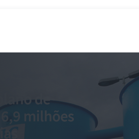
plano de
 6,9 milhões
ias