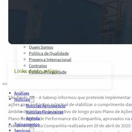
Palestras, Cursos e Treinamentos
Pesquisas e Estudos Técnicos
Safras Agro Tour
20 de maio de 2025
-
0 comentários
Blog
Anuncie
Contato
Institucional
Quem Somos
Política de Qualidade
Presença Internacional
Contratos
Links deste artigo
Política Privacidade
Análises
São Paulo, SP – A Sabesp informou que pretende implementar
Notícias
ações com o objetivo principal de viabilizar o cumprimento d
Notícias Agronegócio
âmbito de 2 planos de incentivo de longo prazo Plano de Açõe
Notícias Financeiras
Agenda
Plano de Ações de Performance da Companhia, aprovados na 
Treinamentos
Extraordinária da Companhia realizada em 29 de abril de 2025
Serviços