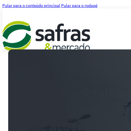
Pular para o conteúdo principal
Pular para o rodapé
Análises
Notícias
Notícias Agronegócio
Notícias Financeiras
Sabesp detalha 
Agenda
Treinamentos
recompra de até
Serviços
Consultoria
Plataforma Safras
de ações ordinár
Safras API Data Feed
CMA Series 4 Agrícola by Safras