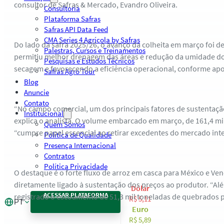
consultor de Safras & Mercado, Evandro Oliveira.
Consultoria
Plataforma Safras
Safras API Data Feed
CMA Series 4 Agrícola by Safras
Do lado da safra 2025/26, o avanço da colheita em março foi d
Palestras, Cursos e Treinamentos
permitiu melhor drenagem das áreas e redução da umidade do
Pesquisas e Estudos Técnicos
secagem e favorecendo a eficiência operacional, conforme ap
Safras Agro Tour
Blog
Anuncie
Contato
“No campo comercial, um dos principais fatores de sustentaçã
Institucional
explica o analista. O volume embarcado em março, de 161,4 mil
Quem Somos
“cumpre papel essencial ao retirar excedentes do mercado int
Política de Qualidade
Presença Internacional
Contratos
Política Privacidade
O destaque é o forte fluxo de arroz em casca para México e Ven
diretamente ligado à sustentação dos preços ao produtor. “Al
Dólar
ACESSAR PLATAFORMA
registrado o escoamento de 51,3 mil toneladas de quebrados par
R$ 5,11
PT
Euro
R$ 5,89