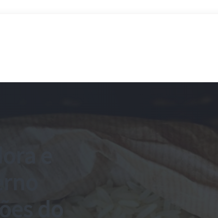
ora e
erno
ões do