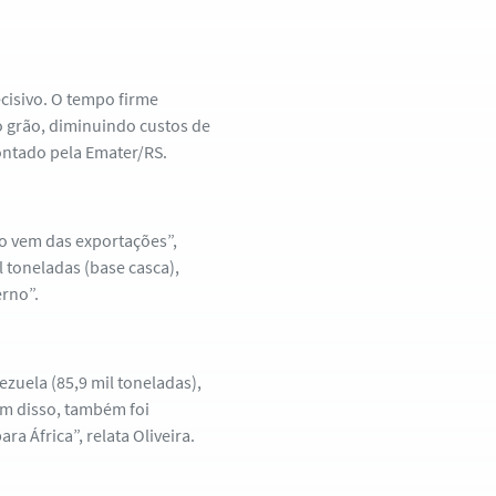
ecisivo. O tempo firme
 grão, diminuindo custos de
ontado pela Emater/RS.
o vem das exportações”,
 toneladas (base casca),
erno”.
ezuela (85,9 mil toneladas),
ém disso, também foi
a África”, relata Oliveira.