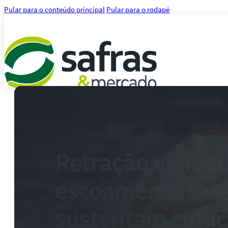
Pular para o conteúdo principal
Pular para o rodapé
Análises
Notícias
Notícias Agronegócio
Notícias Financeiras
Retração vended
Agenda
Treinamentos
escoamento ext
Serviços
Consultoria
Plataforma Safras
sustentam cotaç
Safras API Data Feed
CMA Series 4 Agrícola by Safras