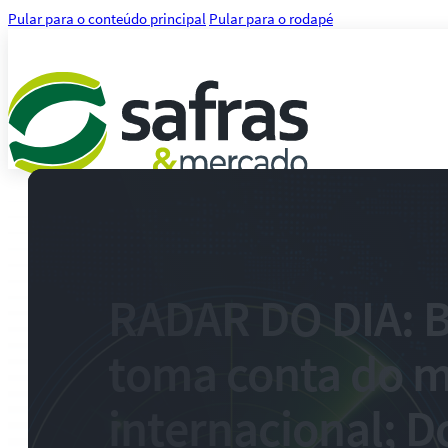
Pular para o conteúdo principal
Pular para o rodapé
Análises
Notícias
Notícias Agronegócio
Notícias Financeiras
RADAR DO DIA:
Agenda
Treinamentos
toma conta do 
Serviços
Consultoria
Plataforma Safras
internacional; 
Safras API Data Feed
CMA Series 4 Agrícola by Safras