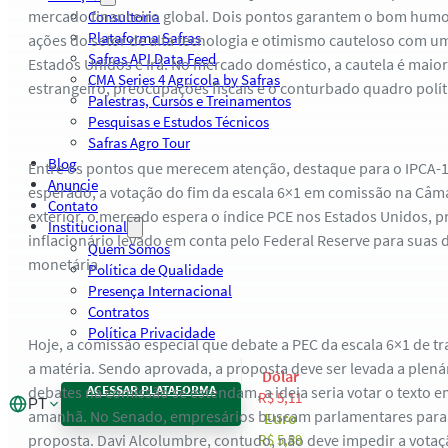
mercado financeiro global. Dois pontos garantem o bom hu
Consultoria
Plataforma Safras
ações do setor de alta tecnologia e otimismo cauteloso com u
Safras API Data Feed
Estados Unidos e Irã. No mercado doméstico, a cautela é maior
CMA Series 4 Agrícola by Safras
estrangeiro, preocupações fiscais e o conturbado quadro polít
Palestras, Cursos e Treinamentos
Pesquisas e Estudos Técnicos
Safras Agro Tour
Blog
Entre os pontos que merecem atenção, destaque para o IPCA-1
Anuncie
esperado, a votação do fim da escala 6×1 em comissão na Câmar
Contato
exterior, o mercado espera o índice PCE nos Estados Unidos, pr
Institucional
inflacionário levado em conta pelo Federal Reserve para suas d
Quem Somos
monetária.
Política de Qualidade
Presença Internacional
Contratos
Política Privacidade
Hoje, a comissão especial que debate a PEC da escala 6×1 de 
a matéria. Sendo aprovada, a proposta deve ser levada a plená
Dólar
ACESSAR PLATAFORMA
debates na comissão se estendam, a ideia seria votar o texto e
R$ 5,11
PT
amanhã. No Senado, empresários buscam parlamentares para
Euro
proposta. Davi Alcolumbre, contudo, não deve impedir a votaçã
R$ 5,89