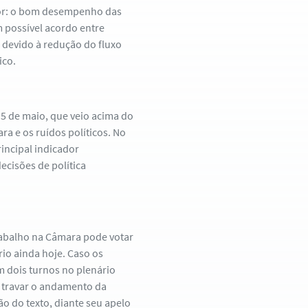
mor: o bom desempenho das
m possível acordo entre
 devido à redução do fluxo
ico.
5 de maio, que veio acima do
a e os ruídos políticos. No
incipal indicador
ecisões de política
trabalho na Câmara pode votar
rio ainda hoje. Caso os
m dois turnos no plenário
 travar o andamento da
o do texto, diante seu apelo