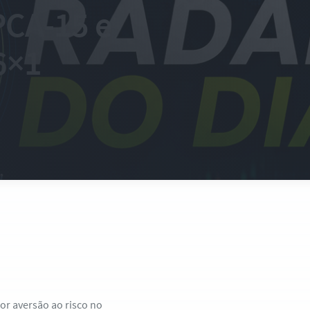
PCA-15 e
6×1
or aversão ao risco no