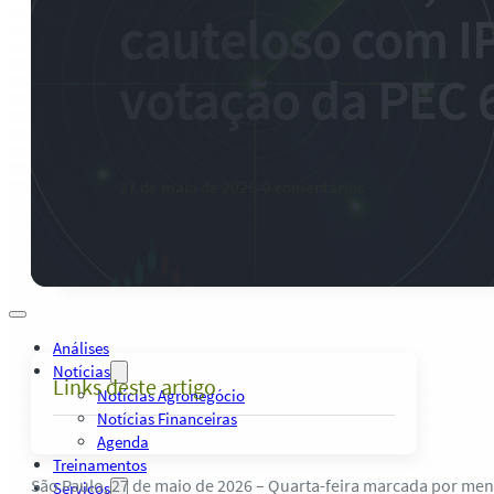
Palestras, Cursos e Treinamentos
cauteloso com I
Pesquisas e Estudos Técnicos
Safras Agro Tour
votação da PEC 
Blog
Anuncie
Contato
Institucional
Quem Somos
27 de maio de 2026
-
0 comentários
Política de Qualidade
Presença Internacional
Contratos
Política Privacidade
Análises
Notícias
Links deste artigo
Notícias Agronegócio
Notícias Financeiras
Agenda
Treinamentos
São Paulo, 27 de maio de 2026 – Quarta-feira marcada por men
Serviços