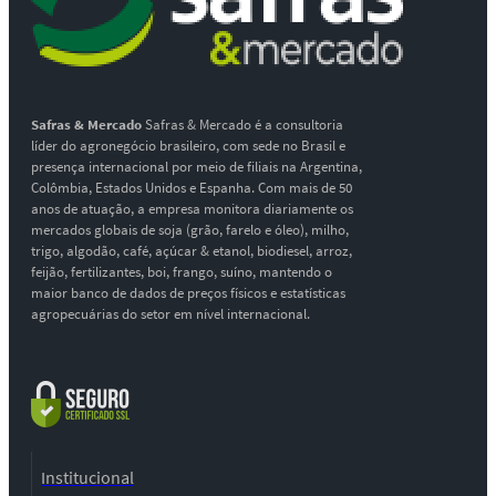
Safras & Mercado
Safras & Mercado é a consultoria
líder do agronegócio brasileiro, com sede no Brasil e
presença internacional por meio de filiais na Argentina,
Colômbia, Estados Unidos e Espanha. Com mais de 50
anos de atuação, a empresa monitora diariamente os
mercados globais de soja (grão, farelo e óleo), milho,
trigo, algodão, café, açúcar & etanol, biodiesel, arroz,
feijão, fertilizantes, boi, frango, suíno, mantendo o
maior banco de dados de preços físicos e estatísticas
agropecuárias do setor em nível internacional.
Institucional