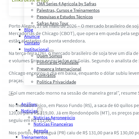
CMA Series 4 Agrícola by Safras
Palestras, Cursos e Treinamentos
Pesquisas e Estudos Técnicos
Safras Agro Tour
Porto Alegre, 27 de maio de 2026 – O mercado brasileiro de s
Blog
Mercadorias de Chicago (CBOT), que opera em queda pela segun
Anuncie
estão afastados da ponta vendedora.
Contato
Institucional
Na terça-feira (26), o mercado brasileiro de soja teve um di
Quem Somos
e volumes firmes negociados em Goiás. Segundo o analista de 
Política de Qualidade
Presença Internacional
Chicago encerrou o dia em baixa, enquanto o dólar subiu levem
Contratos
praças.
Política Privacidade
“Foi um mercado morno na sessão de maneira geral”, resume Si
Análises
No mercado físico, em Passo Fundo (RS), a saca de 60 quilos 
Notícias
120,00 para R$ 119,00. Já em Rondonópolis (MT), os preços p
Notícias Agronegócio
seguiu em R$ 112,00.
Notícias Financeiras
Agenda
Nos portos, Paranaguá (PR) caiu de R$ 131,00 para R$ 130,00 p
Treinamentos