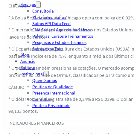
Serviços
CHICAGO
Consultoria
Plataforma Safras
* A Bolsa de Mercadorias de Chicago opera com baixa de 0,02%,
Safras API Data Feed
* O mercado amplia perdas com as chuvas nos Estados Unidos, 
CMA Series 4 Agrícola by Safras
Palestras, Cursos e Treinamentos
lavouras de verão.
Pesquisas e Estudos Técnicos
* O Departamento de Agricultura dos Estados Unidos (USDA) in
Safras Agro Tour
Blog
passado, o índice era de 75%, enquanto a média dos últimos c
Anuncie
Contato
* O petróleo também pressiona as cotações. O mercado acompa
Institucional
próximos ao Estreito de Ormuz, classificados pelo Irã como um
Quem Somos
Política de Qualidade
CÂMBIO
Presença Internacional
* O dólar comercial registra alta de 0,24% a R$ 5,0398. O Dollar
Contratos
Política Privacidade
99,133 pontos.
INDICADORES FINANCEIROS