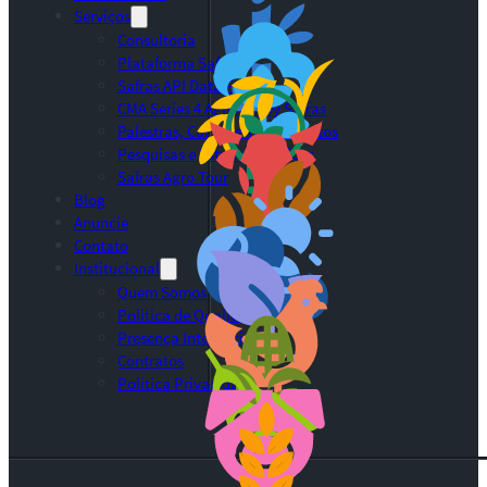
Serviços
Consultoria
Plataforma Safras
Safras API Data Feed
CMA Series 4 Agrícola by Safras
Palestras, Cursos e Treinamentos
Pesquisas e Estudos Técnicos
Safras Agro Tour
Blog
Anuncie
Contato
Institucional
Quem Somos
Política de Qualidade
Presença Internacional
Contratos
Política Privacidade