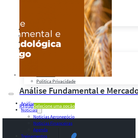
CMA Series 4 Agrícola by Safras
Palestras, Cursos e Treinamentos
Pesquisas e Estudos Técnicos
Safras Agro Tour
Blog
Anuncie
Contato
Institucional
Quem Somos
Política de Qualidade
Presença Internacional
Contratos
Política Privacidade
Análise Fundamental e Mercado
Análises
R$
0,00
Selecione uma opção
Notícias
Notícias Agronegócio
Notícias Financeiras
Agenda
Treinamentos