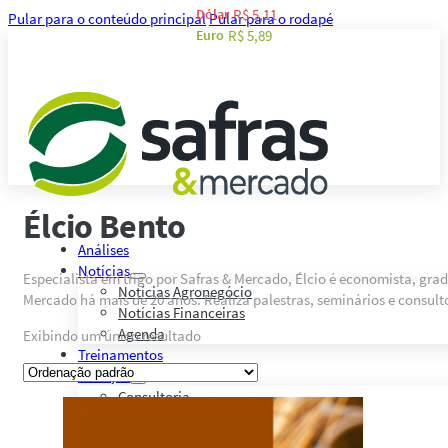
Dólar
R$ 5,11
Pular para o conteúdo principal
Pular para o rodapé
Euro
R$ 5,89
Élcio Bento
Análises
Notícias
Especialista em trigo por Safras & Mercado, Élcio é economista, gra
Notícias Agronegócio
Mercado há mais de 20 anos. Realiza palestras, seminários e consulto
Notícias Financeiras
Agenda
Exibindo um único resultado
Treinamentos
Serviços
Consultoria
Plataforma Safras
Safras API Data Feed