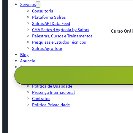
Serviços
Consultoria
Plataforma Safras
Safras API Data Feed
CMA Series 4 Agrícola by Safras
Curso Onli
Palestras, Cursos e Treinamentos
Pesquisas e Estudos Técnicos
Safras Agro Tour
Blog
Anuncie
Contato
Institucional
Quem Somos
Política de Qualidade
Presença Internacional
Contratos
Política Privacidade