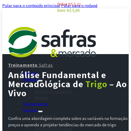
Dólar
R$ 5,11
Pular para o conteúdo principal
Pular para o rodapé
Euro
R$ 5,89
Treinamento
Safras
Análise Fundamental e
Análises
Notícias
Mercadológica de
Trigo
– Ao
Notícias Agronegócio
Vivo
Notícias Financeiras
Agenda
Treinamentos
Serviços
Consultoria
Confira uma abordagem completa sobre as variáveis na formação d
Plataforma Safras
preços e aprenda a projetar tendências do mercado de trigo
Safras API Data Feed