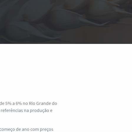
m de 5% a 6% no Rio Grande do
s referências na produção e
m começo de ano com preços