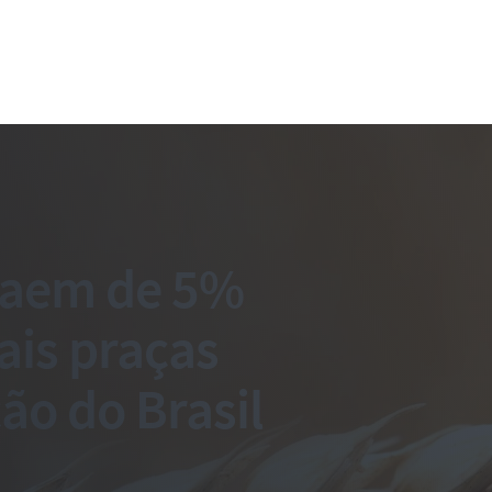
 caem de 5%
ais praças
ão do Brasil