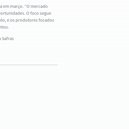
ça em março. “O mercado
portunidades. O foco segue
nto, e os produtores focados
etou.
a Safras