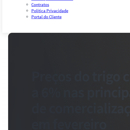
Contratos
Política Privacidade
Portal do Cliente
Preços do trigo
a 6% nas princip
de comercializaç
em fevereiro