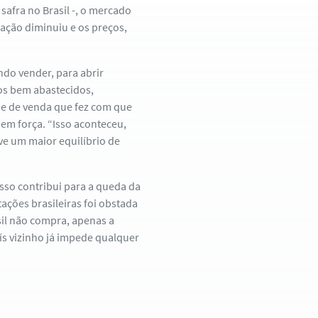
afra no Brasil -, o mercado
zação diminuiu e os preços,
do vender, para abrir
os bem abastecidos,
de de venda que fez com que
em força. “Isso aconteceu,
ve um maior equilíbrio de
sso contribui para a queda da
ações brasileiras foi obstada
sil não compra, apenas a
ís vizinho já impede qualquer