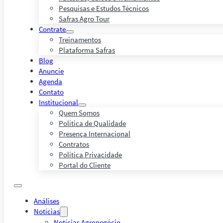
Pesquisas e Estudos Técnicos
Safras Agro Tour
Contrate
Treinamentos
Plataforma Safras
Blog
Anuncie
Agenda
Contato
Institucional
Quem Somos
Política de Qualidade
Presença Internacional
Contratos
Política Privacidade
Portal do Cliente
Análises
Notícias
Notícias Agronegócio