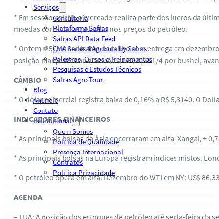
Serviços
* Em sessão volátil, o mercado realiza parte dos lucros da últ
Consultoria
Plataforma Safras
moedas correntes e pela alta nos preços do petróleo.
Safras API Data Feed
* Ontem (25), os contratos de milho com entrega em dezembro f
CMA Series 4 Agrícola by Safras
Palestras, Cursos e Treinamentos
posição março fechou a sessão a US$ 6,92 1/4 por bushel, ava
Pesquisas e Estudos Técnicos
CÂMBIO
Safras Agro Tour
Blog
* O dólar comercial registra baixa de 0,16% a R$ 5,3140. O Doll
Anuncie
Contato
INDICADORES FINANCEIROS
Institucional
Quem Somos
* As principais bolsas da Ásia encerraram em alta. Xangai, + 0,
Política de Qualidade
Presença Internacional
* As principais bolsas na Europa registram índices mistos. Lond
Contratos
Política Privacidade
* O petróleo opera em alta. Dezembro do WTI em NY: US$ 86,33 
AGENDA
– EUA: A posição dos estoques de petróleo até sexta-feira da