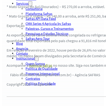
Serviços
* Mato Grosso do Sul (Dourados) – R$ 270,00 a arroba, estável.
Consultoria
Plataforma Safras
* Mato Grosso (Cuiabá) – R$ 240,00 a arroba, ante R$ 251,00, b
Safras API Data Feed
CMA Series 4 Agrícola by Safras
Exportação
Palestras, Cursos e Treinamentos
Pesquisas e Estudos Técnicos
As exportações de carne bovina fresca, congelada ou refrigera
Safras Agro Tour
quantidade total exportada pelo país chegou a 91,816 mil tone
Blog
Anuncie
Em relação a fevereiro de 2022, houve perda de 26,6% no valo
Contato
médio. Os dados foram divulgados pela Secretaria de Comércio
Institucional
Quem Somos
Acompanhe a
Agência Safras
no nosso site. Siga-nos também 
Política de Qualidade
Presença Internacional
Fábio Rübenich (fabio@safras.com.br) – Agência SAFRAS
Contratos
Política Privacidade
Copyright 2023 – Grupo CMA