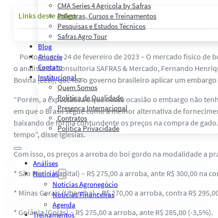
CMA Series 4 Agrícola by Safras
Links deste artigo
Palestras, Cursos e Treinamentos
Pesquisas e Estudos Técnicos
Safras Agro Tour
Blog
Porto Alegre, 24 de fevereiro de 2023 – O mercado físico de 
Anuncie
Contato
o analista da Consultoria SAFRAS & Mercado, Fernando Henriqu
Institucional
Bovina (EEB), que fez o governo brasileiro aplicar um embargo
Quem Somos
Política de Qualidade
“Porém, a expectativa é que nessa ocasião o embargo não ten
Presença Internacional
em que o Brasil segue como a melhor alternativa de fornecimen
Contratos
baixando de forma contundente os preços na compra de gado. P
Política Privacidade
tempo”, disse Iglesias.
Com isso, os preços a arroba do boi gordo na modalidade a pra
Análises
* São Paulo (Capital) – R$ 275,00 a arroba, ante R$ 300,00 na 
Notícias
Notícias Agronegócio
* Minas Gerais (Uberaba) – R$ 270,00 a arroba, contra R$ 295,0
Notícias Financeiras
Agenda
* Goiânia (Goiás) – R$ 275,00 a arroba, ante R$ 285,00 (-3,5%).
Treinamentos