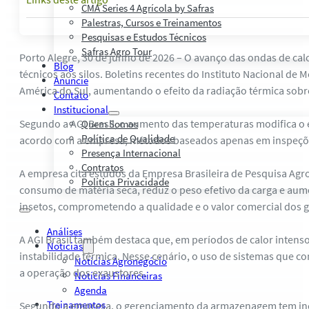
CMA Series 4 Agrícola by Safras
Palestras, Cursos e Treinamentos
Pesquisas e Estudos Técnicos
Safras Agro Tour
Porto Alegre, 30 de junho de 2026 – O avanço das ondas de cal
Blog
técnicos aos silos. Boletins recentes do Instituto Nacional d
Anuncie
América do Sul, aumentando o efeito da radiação térmica sobre
Contato
Institucional
Segundo a AGI Brasil, o aumento das temperaturas modifica o
Quem Somos
Política de Qualidade
acordo com a empresa, métodos baseados apenas em inspeções
Presença Internacional
Contratos
A empresa cita estudos da Empresa Brasileira de Pesquisa Agro
Política Privacidade
consumo de matéria seca, reduz o peso efetivo da carga e aum
insetos, comprometendo a qualidade e o valor comercial dos g
Análises
A AGI Brasil também destaca que, em períodos de calor intens
Notícias
instabilidade térmica. Nesse cenário, o uso de sistemas que 
Notícias Agronegócio
a operação dos exaustores.
Notícias Financeiras
Agenda
Treinamentos
Segundo a empresa, o gerenciamento da armazenagem tem inco