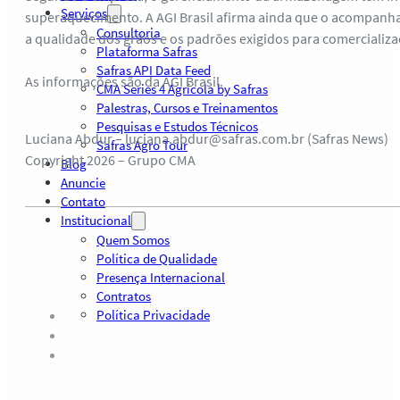
Serviços
superaquecimento. A AGI Brasil afirma ainda que o acompanh
Consultoria
a qualidade dos grãos e os padrões exigidos para comercializa
Plataforma Safras
Safras API Data Feed
As informações são da AGI Brasil.
CMA Series 4 Agrícola by Safras
Palestras, Cursos e Treinamentos
Pesquisas e Estudos Técnicos
Luciana Abdur – luciana.abdur@safras.com.br (Safras News)
Safras Agro Tour
Copyright 2026 – Grupo CMA
Blog
Anuncie
Contato
Institucional
Quem Somos
Política de Qualidade
Presença Internacional
Contratos
Política Privacidade