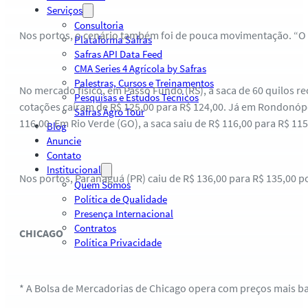
Serviços
Consultoria
Nos portos, o cenário também foi de pouca movimentação. “O p
Plataforma Safras
Safras API Data Feed
CMA Series 4 Agrícola by Safras
Palestras, Cursos e Treinamentos
No mercado físico, em Passo Fundo (RS), a saca de 60 quilos re
Pesquisas e Estudos Técnicos
cotações caíram de R$ 125,00 para R$ 124,00. Já em Rondonópo
Safras Agro Tour
116,00. Em Rio Verde (GO), a saca saiu de R$ 116,00 para R$ 115
Blog
Anuncie
Contato
Institucional
Nos portos, Paranaguá (PR) caiu de R$ 136,00 para R$ 135,00 po
Quem Somos
Política de Qualidade
Presença Internacional
Contratos
CHICAGO
Política Privacidade
* A Bolsa de Mercadorias de Chicago opera com preços mais bai