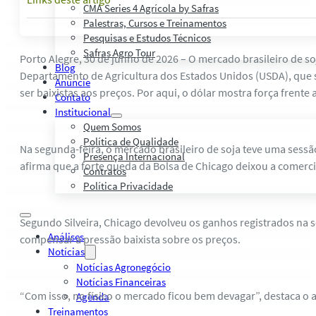
CMA Series 4 Agrícola by Safras
Palestras, Cursos e Treinamentos
Pesquisas e Estudos Técnicos
Safras Agro Tour
Porto Alegre, 30 de junho de 2026 – O mercado brasileiro de s
Blog
Departamento de Agricultura dos Estados Unidos (USDA), que 
Anuncie
ser baixistas aos preços. Por aqui, o dólar mostra força frente a
Contato
Institucional
Quem Somos
Política de Qualidade
Na segunda-feira, o mercado brasileiro de soja teve uma sessão
Presença Internacional
afirma que a forte queda da Bolsa de Chicago deixou a comerc
Contratos
Política Privacidade
Segundo Silveira, Chicago devolveu os ganhos registrados na 
Análises
compensar a pressão baixista sobre os preços.
Notícias
Notícias Agronegócio
Notícias Financeiras
“Com isso, no físico o mercado ficou bem devagar”, destaca o a
Agenda
Treinamentos