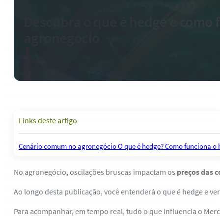
Descubra o que é hedge e como 
agronegócio
23 de março de 2022
-
0 comentários
Links deste artigo
Cenário comum no agronegócio
O que é hedge?
Como funciona o 
No agronegócio, oscilações bruscas impactam os
preços das 
Ao longo desta publicação, você entenderá o que é hedge e ve
Para acompanhar, em tempo real, tudo o que influencia o Merc