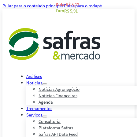
Dólar
R$ 5,12
Pular para o conteúdo principal
Pular para o rodapé
Euro
R$ 5,91
Análises
Notícias
Notícias Agronegócio
Notícias Financeiras
Agenda
Treinamentos
Serviços
Consultoria
Plataforma Safras
Safras API Data Feed