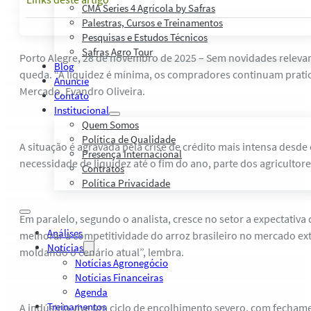
CMA Series 4 Agrícola by Safras
Palestras, Cursos e Treinamentos
Pesquisas e Estudos Técnicos
Safras Agro Tour
Porto Alegre, 28 de novembro de 2025 – Sem novidades releva
Blog
queda. “A liquidez é mínima, os compradores continuam prati
Anuncie
Mercado, Evandro Oliveira.
Contato
Institucional
Quem Somos
Política de Qualidade
A situação é agravada pela crise de crédito mais intensa desd
Presença Internacional
necessidade de liquidez até o fim do ano, parte dos agricultor
Contratos
Política Privacidade
Em paralelo, segundo o analista, cresce no setor a expectativa
Análises
melhorar a competitividade do arroz brasileiro no mercado e
Notícias
moldando o cenário atual”, lembra.
Notícias Agronegócio
Notícias Financeiras
Agenda
Treinamentos
A indústria vive um ciclo de encolhimento severo, com fecham