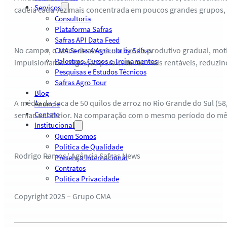
Serviços
cadeia cada vez mais concentrada em poucos grandes grupos, q
Consultoria
Plataforma Safras
Safras API Data Feed
No campo, o setor atravessa um êxodo produtivo gradual, motiv
CMA Series 4 Agrícola by Safras
Palestras, Cursos e Treinamentos
impulsionam a migração para culturas mais rentáveis, reduzi
Pesquisas e Estudos Técnicos
Safras Agro Tour
Blog
A média da saca de 50 quilos de arroz no Rio Grande do Sul (58
Anuncie
Contato
semana anterior. Na comparação com o mesmo período do mês p
Institucional
Quem Somos
Política de Qualidade
Rodrigo Ramos/ Agência Safras News
Presença Internacional
Contratos
Política Privacidade
Copyright 2025 – Grupo CMA