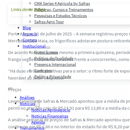
CMA Series 4 Agrícola by Safras
Links deste artigo
Palestras, Cursos e Treinamentos
Pesquisas e Estudos Técnicos
Safras Agro Tour
Blog
Porto Alegre, 11 de julho de 2025 – A semana registrou preços 
Anuncie
Contato
Mercado, Allan Maia, os frigoríficos adotaram postura reticent
Institucional
De acordo com Maia, nem mesmo a primeira quinzena, período e
Quem Somos
Política de Qualidade
frango seguem bastante atrativos frente a concorrentes, como 
Presença Internacional
Contratos
“Há duas variáveis positivas para o setor: o ritmo forte de e
Política Privacidade
favorável ao setor”, explicou.
Preços
Análises
Levantamento de Safras & Mercado apontou que a média de preç
Notícias
pernil no atacado caiu de R$ 13,91 para R$ 13,80 e a média da c
Notícias Agronegócio
Notícias Financeiras
A análise semanal de preços de Safras & Mercado apontou que a
Agenda
continuou em R$ 6,60 e no interior do estado foi de R$ 8,20 par
Treinamentos