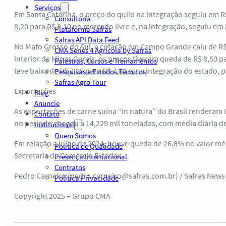
Serviços
Em Santa Catarina, o preço do quilo na integração seguiu em R$
Consultoria
8,20 para R$ 8,10 no mercado livre e, na integração, seguiu em 
Plataforma Safras
Safras API Data Feed
No Mato Grosso do Sul, a cotação em Campo Grande caiu de R$ 
CMA Series 4 Agrícola by Safras
interior de Minas Gerais, os preços tiveram queda de R$ 8,50 
Palestras, Cursos e Treinamentos
teve baixa de R$ 7,85 para R$ 7,80 e, na integração do estado,
Pesquisas e Estudos Técnicos
Safras Agro Tour
Exportações
Blog
Anuncie
As exportações de carne suína “in natura” do Brasil renderam U
Contato
no período chegou a 14,229 mil toneladas, com média diária de
Institucional
Quem Somos
Em relação a julho de 2024, houve queda de 26,8% no valor mé
Política de Qualidade
Secretaria de Comércio Exterior.
Presença Internacional
Contratos
Pedro Carneiro (pedro.carneiro@safras.com.br) / Safras News
Política Privacidade
Copyright 2025 – Grupo CMA