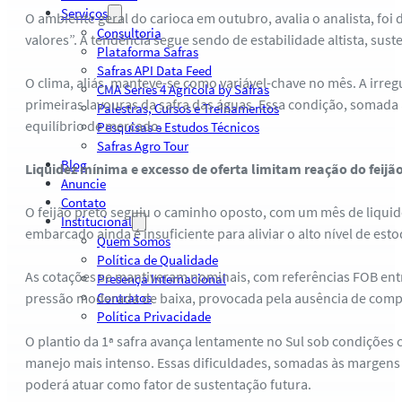
Serviços
O ambiente geral do carioca em outubro, avalia o analista, foi
Consultoria
valores”. A tendência segue sendo de estabilidade altista, sust
Plataforma Safras
Safras API Data Feed
O clima, aliás, manteve-se como variável-chave no mês. A irre
CMA Series 4 Agrícola by Safras
primeiras lavouras da safra das águas. Essa condição, somada 
Palestras, Cursos e Treinamentos
equilíbrio de mercado.
Pesquisas e Estudos Técnicos
Safras Agro Tour
Blog
Liquidez mínima e excesso de oferta limitam reação do feijã
Anuncie
Contato
O feijão preto seguiu o caminho oposto, com um mês de liqui
Institucional
embarcado ainda é insuficiente para aliviar o alto nível de est
Quem Somos
Política de Qualidade
As cotações se mantiveram nominais, com referências FOB entr
Presença Internacional
pressão moderada de baixa, provocada pela ausência de compr
Contratos
Política Privacidade
O plantio da 1ª safra avança lentamente no Sul sob condições c
manejo mais intenso. Essas dificuldades, somadas às margens 
poderá atuar como fator de sustentação futura.