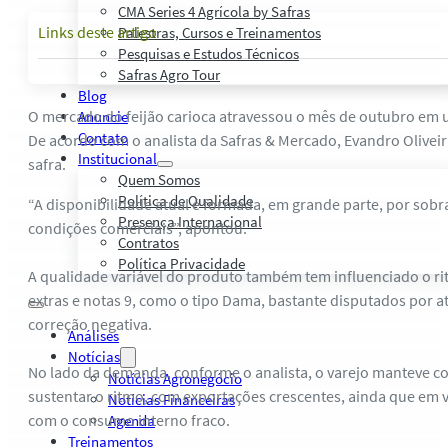
CMA Series 4 Agrícola by Safras
Links deste artigo
Palestras, Cursos e Treinamentos
Pesquisas e Estudos Técnicos
Safras Agro Tour
Blog
O mercado do feijão carioca atravessou o mês de outubro em 
Anuncie
Contato
De acordo com o analista da Safras & Mercado, Evandro Olivei
Institucional
safra.
Quem Somos
Política de Qualidade
“A disponibilidade atual é formada, em grande parte, por sobr
Presença Internacional
condições comerciais”, apontou.
Contratos
Política Privacidade
A qualidade variável do produto também tem influenciado o r
extras e notas 9, como o tipo Dama, bastante disputados por at
correção negativa.
Análises
Notícias
No lado da demanda, conforme o analista, o varejo manteve co
Notícias Agronegócio
sustentar o ritmo, com exportações crescentes, ainda que em 
Notícias Financeiras
com o consumo interno fraco.
Agenda
Treinamentos