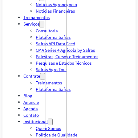
Notícias Agronegócio
Notícias Financeiras
Treinamentos
Serviços
Consultoria
Plataforma Safras
Safras API Data Feed
CMA Series 4 Agrícola by Safras
Palestras, Cursos e Treinamentos
Pesquisas e Estudos Técnicos
Safras Agro Tour
Contrate
Treinamentos
Plataforma Safras
Blog
Anuncie
Agenda
Contato
Institucional
Quem Somos
Política de Qualidade