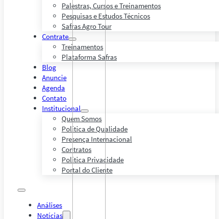
Palestras, Cursos e Treinamentos
Pesquisas e Estudos Técnicos
Safras Agro Tour
Contrate
Treinamentos
Plataforma Safras
Blog
Anuncie
Agenda
Contato
Institucional
Quem Somos
Política de Qualidade
Presença Internacional
Contratos
Política Privacidade
Portal do Cliente
Análises
Notícias