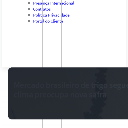
Presença Internacional
Contratos
Política Privacidade
Portal do Cliente
Mercado brasileiro de trigo segu
clima preocupa nova safra
22 de maio de 2026
-
0 comentários