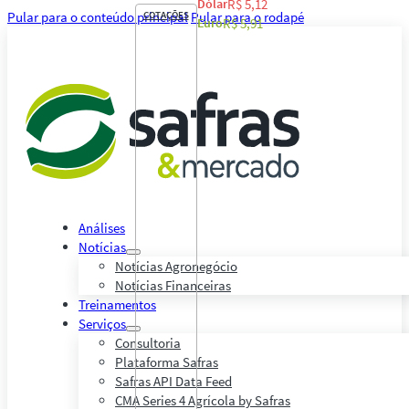
Dólar
R$ 5,12
Pular para o conteúdo principal
COTAÇÕES
Pular para o rodapé
Euro
R$ 5,91
Análises
Notícias
Notícias Agronegócio
Notícias Financeiras
Treinamentos
Serviços
Consultoria
Plataforma Safras
Safras API Data Feed
CMA Series 4 Agrícola by Safras