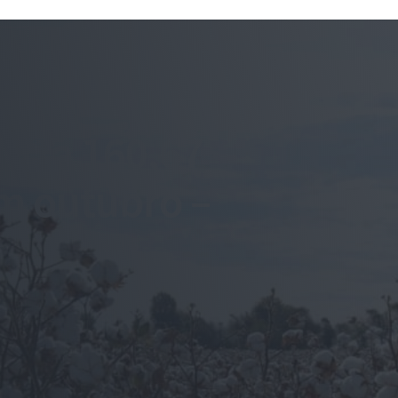
orta 160,67
em outubro –