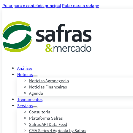
Pular para o conteúdo principal
Pular para o rodapé
Análises
Notícias
Notícias Agronegócio
Notícias Financeiras
Agenda
Treinamentos
Serviços
Consultoria
Plataforma Safras
Safras API Data Feed
CMA Series 4 Agrícola by Safras