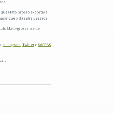
ada.
a que Mato Grosso exportará
aior que o da safra passada.
tuto Mato-grossense de
no
Instagram
,
Twitter
e
SAFRAS
FRAS