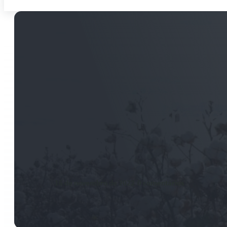
Mato Grosso exp
mil t de pluma 
Imea
16 de novembro de 2022
-
0 comentários