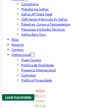
Consultoria
Plataforma Safras
Safras API Data Feed
CMA Series 4 Agrícola by Safras
Palestras, Cursos e Treinamentos
Pesquisas e Estudos Técnicos
Safras Agro Tour
Blog
Anuncie
Contato
Institucional
Quem Somos
Política de Qualidade
Presença Internacional
Contratos
Política Privacidade
Dólar
R$ 5,11
LOGIN PLATAFORMA
Euro
R$ 5,90