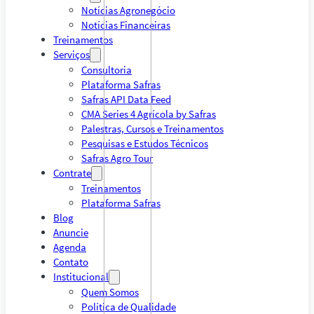
Notícias Agronegócio
Notícias Financeiras
Treinamentos
Serviços
Consultoria
Plataforma Safras
Safras API Data Feed
CMA Series 4 Agrícola by Safras
Palestras, Cursos e Treinamentos
Pesquisas e Estudos Técnicos
Safras Agro Tour
Contrate
Treinamentos
Plataforma Safras
Blog
Anuncie
Agenda
Contato
Institucional
Quem Somos
Política de Qualidade