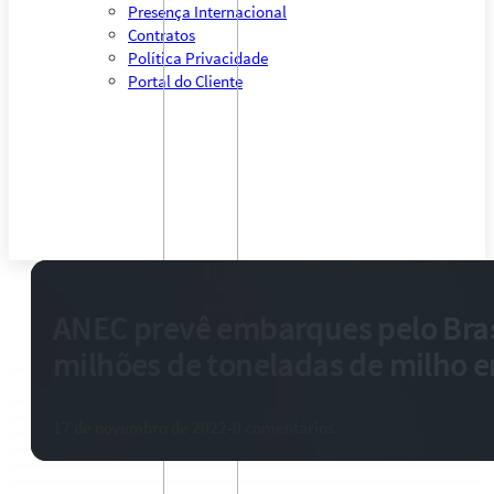
Presença Internacional
Contratos
Política Privacidade
Portal do Cliente
ANEC prevê embarques pelo Bras
milhões de toneladas de milho
17 de novembro de 2022
-
0 comentários