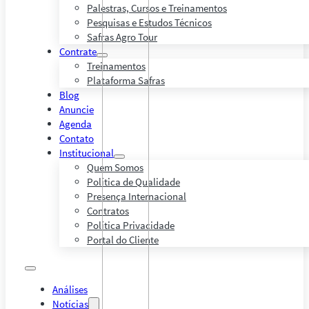
Palestras, Cursos e Treinamentos
Pesquisas e Estudos Técnicos
Safras Agro Tour
Contrate
Treinamentos
Plataforma Safras
Blog
Anuncie
Agenda
Contato
Institucional
Quem Somos
Política de Qualidade
Presença Internacional
Contratos
Política Privacidade
Portal do Cliente
Análises
Notícias