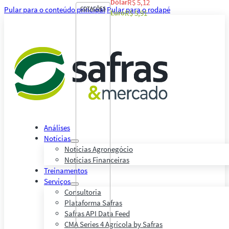
Dólar
R$ 5,12
Pular para o conteúdo principal
COTAÇÕES
Pular para o rodapé
Euro
R$ 5,91
Análises
Notícias
Notícias Agronegócio
Notícias Financeiras
Treinamentos
Serviços
Consultoria
Plataforma Safras
Safras API Data Feed
CMA Series 4 Agrícola by Safras