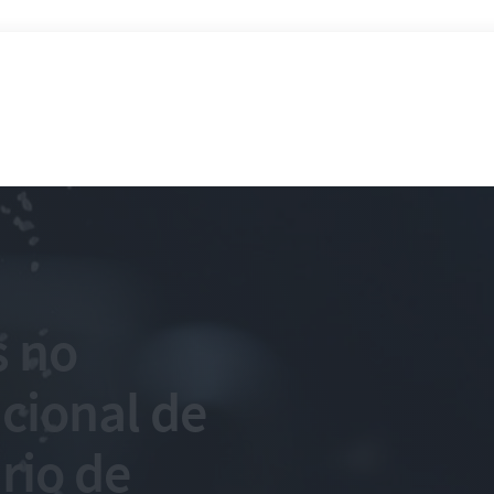
s no
cional de
rio de