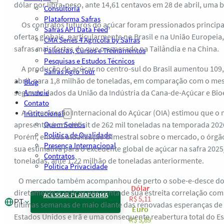
dólar por libra-peso, ante 14,61 centavos em 28 de abril, uma 
Consultoria
Plataforma Safras
Os contratos futuros do açúcar foram pressionados principa
Safras API Data Feed
ofertas globais, particularmente no Brasil e na União Europeia,
CMA Series 4 Agrícola by Safras
safras mais fortes do que o esperado na Tailândia e na China.
Palestras, Cursos e Treinamentos
Pesquisas e Estudos Técnicos
A produção de açúcar no centro-sul do Brasil aumentou 109
Safras Agro Tour
abril, para 1,8 milhão de toneladas, em comparação com o me
Blog
segundo dados da União da Indústria da Cana-de-Açúcar e Bio
Anuncie
Contato
A Organização Internacional do Açúcar (OIA) estimou que o 
Institucional
apresentará um déficit de 262 mil toneladas na temporada 20
Quem Somos
Política de Qualidade
Porém, em sua atualização trimestral sobre o mercado, o órg
Presença Internacional
sua estimativa para o excedente global de açúcar na safra 202
Contratos
toneladas, ante 1,22 milhão de toneladas anteriormente.
Política Privacidade
O mercado também acompanhou de perto o sobe-e-desce do p
Dólar
diretamente o açúcar por conta de sua estreita correlação com 
ACESSAR PLATAFORMA
R$ 5,11
PT
últimas semanas de maio diante das renovadas esperanças de
Euro
Estados Unidos e Irã e uma consequente reabertura total do E
R$ 5,89