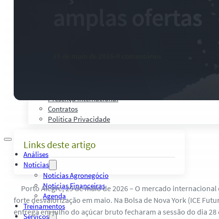
Palestras, Cursos e Treinamentos
amplas ofertas
Pesquisas e Estudos Técnicos
Safras Agro Tour
Blog
Anuncie
29 de maio de 2026
-
0 comentários
Contato
Institucional
Quem Somos
Política de Qualidade
Presença Internacional
Contratos
Política Privacidade
Links deste artigo
Análises
Notícias
Notícias Agronegócio
Notícias Financeiras
Porto Alegre, 29 de maio de 2026 – O mercado internacional 
Agenda
forte desvalorização em maio. Na Bolsa de Nova York (ICE Futu
Treinamentos
entrega em julho do açúcar bruto fecharam a sessão do dia 28 
Serviços