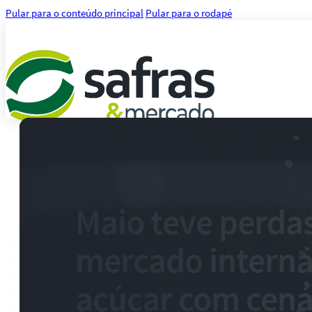
Pular para o conteúdo principal
Pular para o rodapé
Análises
Notícias
Notícias Agronegócio
Notícias Financeiras
Maio teve perda
Agenda
Treinamentos
mercado interna
Serviços
Consultoria
Plataforma Safras
açúcar com cená
Safras API Data Feed
CMA Series 4 Agrícola by Safras