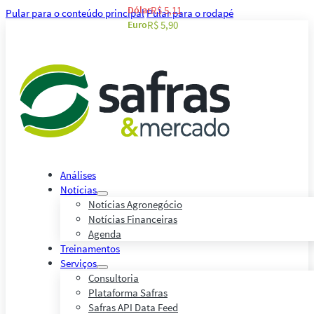
Dólar
R$ 5,11
Pular para o conteúdo principal
Pular para o rodapé
Euro
R$ 5,90
Análises
Notícias
Notícias Agronegócio
Notícias Financeiras
Agenda
Treinamentos
Serviços
Consultoria
Plataforma Safras
Safras API Data Feed