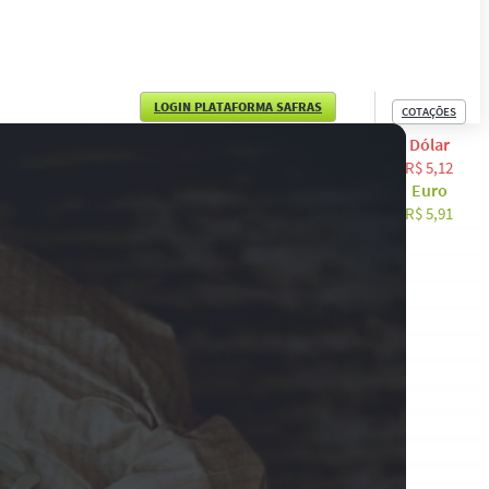
LOGIN PLATAFORMA SAFRAS
COTAÇÕES
Dólar
English
R$ 5,12
Euro
Español
R$ 5,91