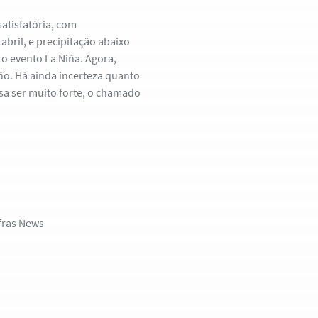
atisfatória, com
bril, e precipitação abaixo
o evento La Niña. Agora,
iño. Há ainda incerteza quanto
sa ser muito forte, o chamado
fras News