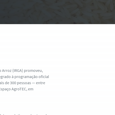
do Arroz (IRGA) promoveu,
tegrado à programação oficial
ais de 300 pessoas — entre
o Espaço AgroTEC, em