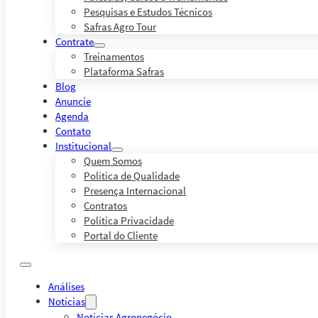
Pesquisas e Estudos Técnicos
Safras Agro Tour
Contrate
Treinamentos
Plataforma Safras
Blog
Anuncie
Agenda
Contato
Institucional
Quem Somos
Política de Qualidade
Presença Internacional
Contratos
Política Privacidade
Portal do Cliente
Análises
Notícias
Notícias Agronegócio