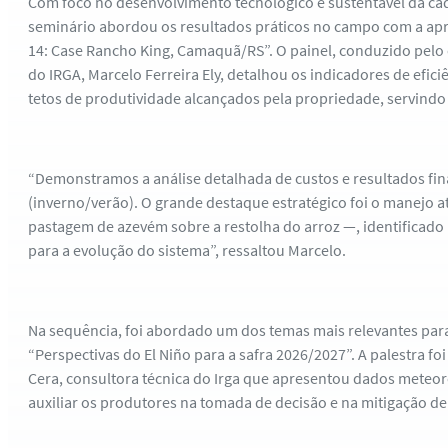
Com foco no desenvolvimento tecnológico e sustentável da cad
seminário abordou os resultados práticos no campo com a ap
14: Case Rancho King, Camaquã/RS”. O painel, conduzido pelo e
do IRGA, Marcelo Ferreira Ely, detalhou os indicadores de efici
tetos de produtividade alcançados pela propriedade, servindo
“Demonstramos a análise detalhada de custos e resultados fina
(inverno/verão). O grande destaque estratégico foi o manejo 
pastagem de azevém sobre a restolha do arroz —, identificado 
para a evolução do sistema”, ressaltou Marcelo.
Na sequência, foi abordado um dos temas mais relevantes para
“Perspectivas do El Niño para a safra 2026/2027”. A palestra fo
Cera, consultora técnica do Irga que apresentou dados meteor
auxiliar os produtores na tomada de decisão e na mitigação de 