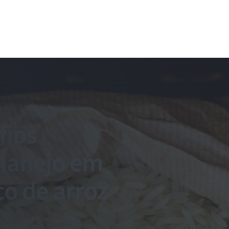
fios
 manejo em
o de arroz