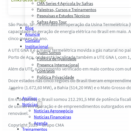
CMA Series 4 Agrícola by Safras
Palestras, Cursos e Treinamentos
Pesquisas e Estudos Técnicos
Safras Agro Tour
São Paulo, SP – A entrada em operação da Usina Termelétrica (
Blog
capacidade de geração de energia elétrica no Brasil em maio. A
Anuncie
cinco meses do ano.
Contato
Institucional
A UTE GNA II é a maior termelétrica movida a gás natural no p
Quem Somos
Porto de Açu, onde está localizada também a UTE GNA I, com 1
Política de Qualidade
Presença Internacional
Além da UTE, o incremento verificado em maio contou com outra
Contratos
Política Privacidade
Doze estados nas cinco regiões do Brasil tiveram empreendime
Janeiro (1.672,60 MW), a Bahia (514,20 MW) e o Mato Grosso do
Análises
Em 6 de junho, o Brasil somou 212.291,5 MW de potência fisca
Notícias
de usinas em operação e de empreendimentos outorgados em fa
Notícias Agronegócio
renovável.
Notícias Financeiras
Agenda
Copyright 2025 – Grupo CMA
Treinamentos