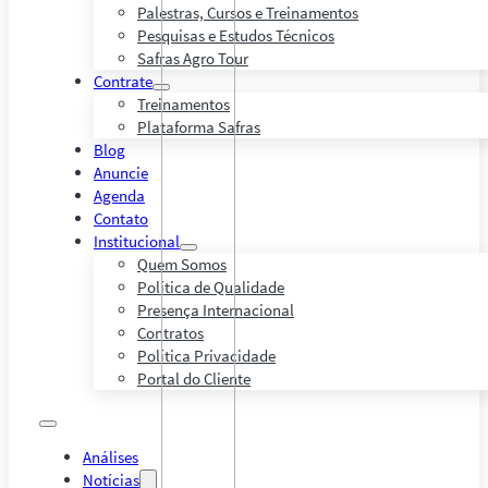
Palestras, Cursos e Treinamentos
Pesquisas e Estudos Técnicos
Safras Agro Tour
Contrate
Treinamentos
Plataforma Safras
Blog
Anuncie
Agenda
Contato
Institucional
Quem Somos
Política de Qualidade
Presença Internacional
Contratos
Política Privacidade
Portal do Cliente
Análises
Notícias