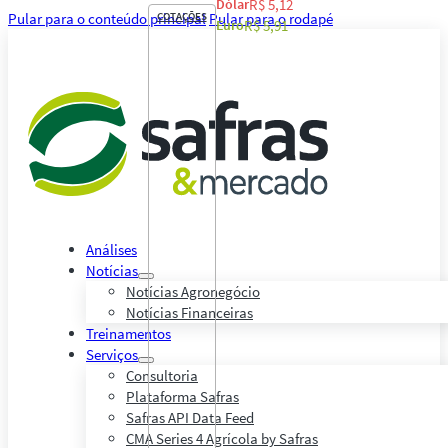
Dólar
R$ 5,12
Pular para o conteúdo principal
COTAÇÕES
Pular para o rodapé
Euro
R$ 5,91
Análises
Notícias
Notícias Agronegócio
Notícias Financeiras
Treinamentos
Serviços
Consultoria
Plataforma Safras
Safras API Data Feed
CMA Series 4 Agrícola by Safras