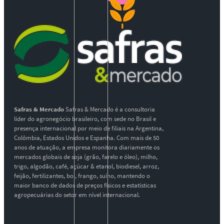
Safras & Mercado
Safras & Mercado é a consultoria
líder do agronegócio brasileiro, com sede no Brasil e
presença internacional por meio de filiais na Argentina,
Colômbia, Estados Unidos e Espanha. Com mais de 50
anos de atuação, a empresa monitora diariamente os
mercados globais de soja (grão, farelo e óleo), milho,
trigo, algodão, café, açúcar & etanol, biodiesel, arroz,
feijão, fertilizantes, boi, frango, suíno, mantendo o
maior banco de dados de preços físicos e estatísticas
agropecuárias do setor em nível internacional.