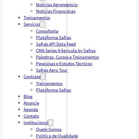
Notícias Agronegócio
Notícias Financeiras
Treinamentos
Serviços
Consultoria
Plataforma Safras
Safras API Data Feed
CMA Series 4 Agrícola by Safras
Palestras, Cursos e Treinamentos
Pesquisas e Estudos Técnicos
Safras Agro Tour
Contrate
Treinamentos
Plataforma Safras
Blog
Anuncie
Agenda
Contato
Institucional
Quem Somos
Política de Qualidade